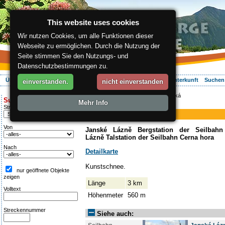
This website uses cookies
Wir nutzen Cookies, um alle Funktionen dieser
Webseite zu ermöglichen. Durch die Nutzung der
Seite stimmen Sie den Nutzungs- und
Datenschutzbestimmungen zu.
Über die Region
Aktiv Erleben
Entspannung
Ihr Urlaub
Unterkunft
Suchen
einverstanden.
nicht einverstanden
ergis.cz
>
Aktiv Erleben
> Černohorská
Suche:
Mehr Info
Piste
Streckentipp
Černohorská
Von
Janské Lázně Bergstation der Seilbah
Lázně Talstation der Seilbahn Cerna hora
Nach
Detailkarte
Kunstschnee.
nur geöffnete Objekte
zeigen
Länge
3 km
Volltext
Höhenmeter
560 m
Streckennummer
Siehe auch: