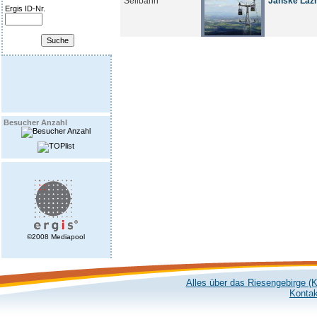
Seilbahn
Janské Lázn
Ergis ID-Nr.
Besucher Anzahl
©2008 Mediapool
Alles über das Riesengebirge (
Kontak