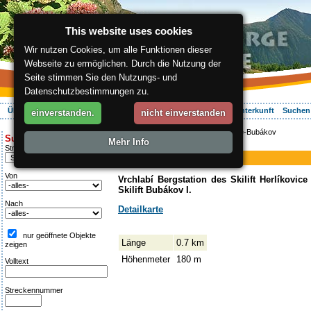
This website uses cookies
Wir nutzen Cookies, um alle Funktionen dieser
Webseite zu ermöglichen. Durch die Nutzung der
Seite stimmen Sie den Nutzungs- und
Datenschutzbestimmungen zu.
Über die Region
Aktiv Erleben
Entspannung
Ihr Urlaub
Unterkunft
Suchen
einverstanden.
nicht einverstanden
ergis.cz
>
Aktiv Erleben
> Herlíkovice-Bubákov
Suche:
Mehr Info
Piste
Streckentipp
Herlíkovice-Bubákov
Von
Vrchlabí Bergstation des Skilift Herlíkovice
Skilift Bubákov I.
Nach
Detailkarte
nur geöffnete Objekte
Länge
0.7 km
zeigen
Höhenmeter
180 m
Volltext
Streckennummer