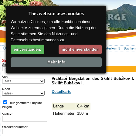
This website uses cookies
Wir nutzen Cookies, um alle Funktionen dieser
Webseite zu ermöglichen. Durch die Nutzung der
Seite stimmen Sie den Nutzungs- und
Datenschutzbestimmungen zu.
Über die Region
Aktiv Erleben
Entspannung
Ihr Urlaub
Unterkunft
Suchen
einverstanden.
nicht einverstanden
ergis.cz
>
Aktiv Erleben
> Bubákov I.
Suche:
Mehr Info
Piste
Streckentipp
Bubákov I.
Von
Vrchlabí Bergstation des Skilift Bubákov I. 
Skilift Bubákov I.
Nach
Detailkarte
nur geöffnete Objekte
Länge
0.4 km
zeigen
Höhenmeter
150 m
Volltext
Streckennummer