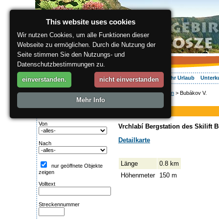
This website uses cookies
Wir nutzen Cookies, um alle Funktionen dieser
Webseite zu ermöglichen. Durch die Nutzung der
Seite stimmen Sie den Nutzungs- und
Datenschutzbestimmungen zu.
Über die Region
Aktiv Erleben
Entspannung
Ihr Urlaub
Unterk
einverstanden.
nicht einverstanden
ergis.cz
>
Aktiv Erleben
> Bubákov V.
Suche:
Mehr Info
Piste
Streckentipp
Bubákov V.
Von
Vrchlabí Bergstation des Skilift B
Detailkarte
Nach
Länge
0.8 km
nur geöffnete Objekte
zeigen
Höhenmeter
150 m
Volltext
Streckennummer