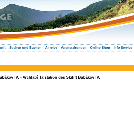
unft
Suchen und Buchen
Anreise
Veranstaltungen
Online-Shop
Info Service
ubákov IV. - Vrchlabí Talstation des Skilift Bubákov IV.