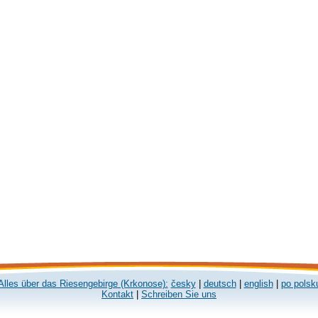
Alles über das Riesengebirge (Krkonose):
česky
|
deutsch
|
english
|
po polsk
Kontakt
|
Schreiben Sie uns