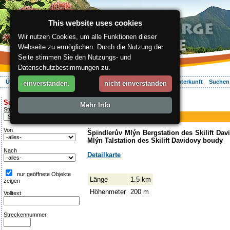
This website uses cookies
Wir nutzen Cookies, um alle Funktionen dieser
Webseite zu ermöglichen. Durch die Nutzung der
Seite stimmen Sie den Nutzungs- und
Datenschutzbestimmungen zu.
Über die Region
Aktiv Erleben
Entspannung
Ihr Urlaub
Unterkunft
Suchen
einverstanden.
nicht einverstanden
ergis.cz
>
Aktiv Erleben
> Davidovky
Suche:
Mehr Info
Piste
Streckentipp
Davidovky
Von
Špindlerův Mlýn Bergstation des Skilift Dav
Mlýn Talstation des Skilift Davidovy boudy
Nach
Detailkarte
nur geöffnete Objekte
Länge
1.5 km
zeigen
Höhenmeter
200 m
Volltext
Streckennummer