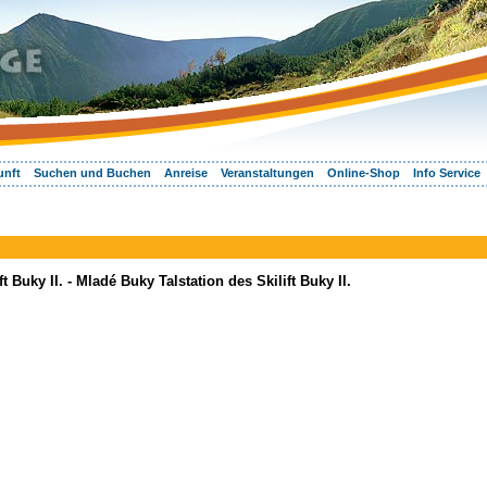
unft
Suchen und Buchen
Anreise
Veranstaltungen
Online-Shop
Info Service
 Buky II. - Mladé Buky Talstation des Skilift Buky II.