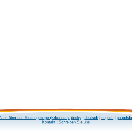
Alles über das Riesengebirge (Krkonose):
česky
|
deutsch
|
english
|
po polsk
Kontakt
|
Schreiben Sie uns