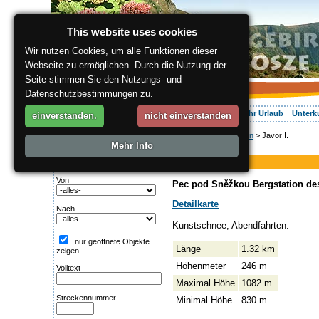
This website uses cookies
Wir nutzen Cookies, um alle Funktionen dieser
Webseite zu ermöglichen. Durch die Nutzung der
Seite stimmen Sie den Nutzungs- und
Datenschutzbestimmungen zu.
Über die Region
Aktiv Erleben
Entspannung
Ihr Urlaub
Unterk
einverstanden.
nicht einverstanden
ergis.cz
>
Aktiv Erleben
> Javor I.
Suche:
Mehr Info
Piste
Streckentipp
Javor I.
Von
Pec pod Sněžkou Bergstation des S
Detailkarte
Nach
Kunstschnee, Abendfahrten.
nur geöffnete Objekte
Länge
1.32 km
zeigen
Höhenmeter
246 m
Volltext
Maximal Höhe
1082 m
Streckennummer
Minimal Höhe
830 m