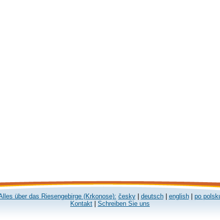
Alles über das Riesengebirge (Krkonose):
česky
|
deutsch
|
english
|
po polsk
Kontakt
|
Schreiben Sie uns