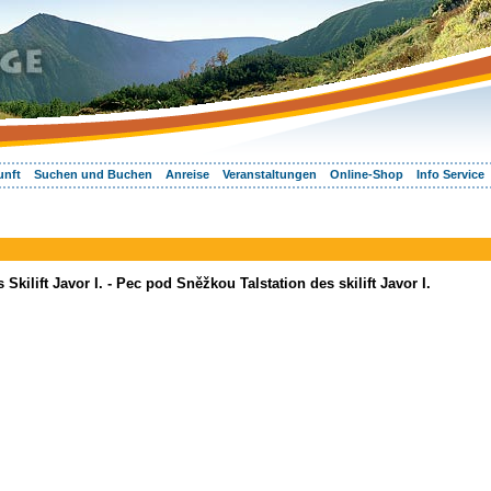
unft
Suchen und Buchen
Anreise
Veranstaltungen
Online-Shop
Info Service
kilift Javor I. - Pec pod Sněžkou Talstation des skilift Javor I.