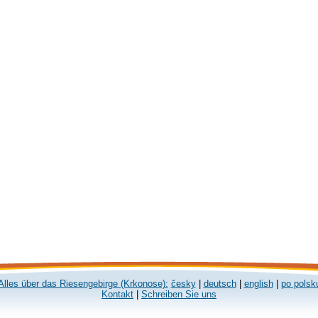
Alles über das Riesengebirge (Krkonose):
česky
|
deutsch
|
english
|
po polsk
Kontakt
|
Schreiben Sie uns