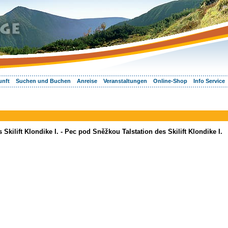
unft
Suchen und Buchen
Anreise
Veranstaltungen
Online-Shop
Info Service
kilift Klondike I. - Pec pod Sněžkou Talstation des Skilift Klondike I.