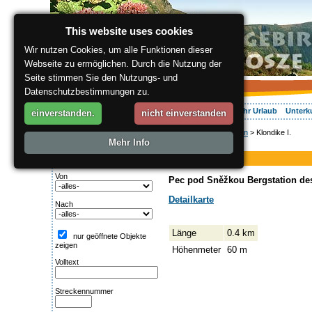
This website uses cookies
Wir nutzen Cookies, um alle Funktionen dieser
Webseite zu ermöglichen. Durch die Nutzung der
Seite stimmen Sie den Nutzungs- und
Datenschutzbestimmungen zu.
Über die Region
Aktiv Erleben
Entspannung
Ihr Urlaub
Unterk
einverstanden.
nicht einverstanden
ergis.cz
>
Aktiv Erleben
> Klondike I.
Suche:
Mehr Info
Piste
Streckentipp
Klondike I.
Von
Pec pod Sněžkou Bergstation des S
Detailkarte
Nach
Länge
0.4 km
nur geöffnete Objekte
zeigen
Höhenmeter
60 m
Volltext
Streckennummer