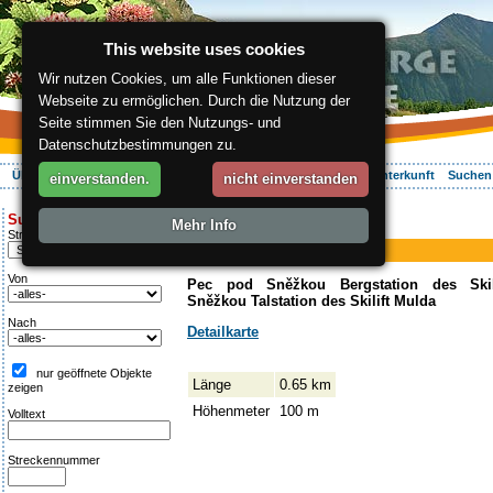
This website uses cookies
Wir nutzen Cookies, um alle Funktionen dieser
Webseite zu ermöglichen. Durch die Nutzung der
Seite stimmen Sie den Nutzungs- und
Datenschutzbestimmungen zu.
Über die Region
Aktiv Erleben
Entspannung
Ihr Urlaub
Unterkunft
Suchen
einverstanden.
nicht einverstanden
ergis.cz
>
Aktiv Erleben
> Mulda
Suche:
Mehr Info
Piste
Streckentipp
Mulda
Von
Pec pod Sněžkou Bergstation des Ski
Sněžkou Talstation des Skilift Mulda
Nach
Detailkarte
nur geöffnete Objekte
Länge
0.65 km
zeigen
Höhenmeter
100 m
Volltext
Streckennummer