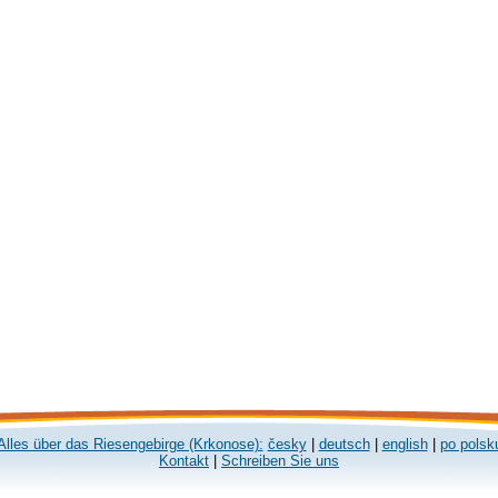
Alles über das Riesengebirge (Krkonose):
česky
|
deutsch
|
english
|
po polsk
Kontakt
|
Schreiben Sie uns