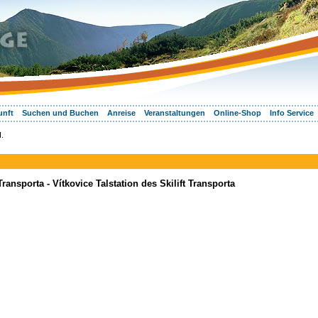
unft
Suchen und Buchen
Anreise
Veranstaltungen
Online-Shop
Info Service
I.
Transporta - Vítkovice Talstation des Skilift Transporta