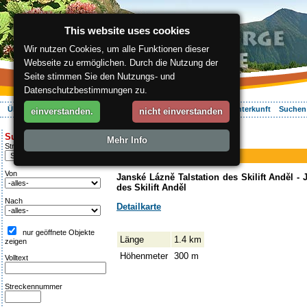
This website uses cookies
Wir nutzen Cookies, um alle Funktionen dieser
Webseite zu ermöglichen. Durch die Nutzung der
Seite stimmen Sie den Nutzungs- und
Datenschutzbestimmungen zu.
Über die Region
Aktiv Erleben
Entspannung
Ihr Urlaub
Unterkunft
Suchen
einverstanden.
nicht einverstanden
ergis.cz
>
Aktiv Erleben
> Anděl
Suche:
Mehr Info
Skilift
Streckentipp
Anděl
Von
Janské Lázně Talstation des Skilift Anděl -
des Skilift Anděl
Nach
Detailkarte
nur geöffnete Objekte
Länge
1.4 km
zeigen
Höhenmeter
300 m
Volltext
Streckennummer