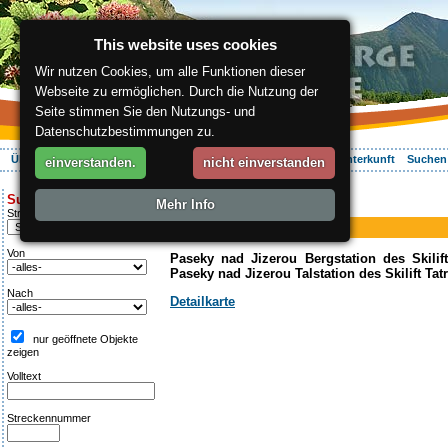
This website uses cookies
Wir nutzen Cookies, um alle Funktionen dieser
Webseite zu ermöglichen. Durch die Nutzung der
Seite stimmen Sie den Nutzungs- und
Datenschutzbestimmungen zu.
Über die Region
Aktiv Erleben
Entspannung
Ihr Urlaub
Unterkunft
Suchen
einverstanden.
nicht einverstanden
ergis.cz
>
Aktiv Erleben
> II.
Suche:
Mehr Info
Piste
Streckentipp
II.
Von
Paseky nad Jizerou Bergstation des Skili
Paseky nad Jizerou Talstation des Skilift Ta
Nach
Detailkarte
nur geöffnete Objekte
zeigen
Volltext
Streckennummer