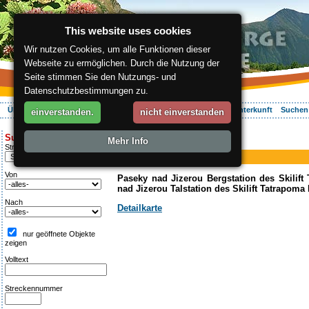
This website uses cookies
Wir nutzen Cookies, um alle Funktionen dieser
Webseite zu ermöglichen. Durch die Nutzung der
Seite stimmen Sie den Nutzungs- und
Datenschutzbestimmungen zu.
Über die Region
Aktiv Erleben
Entspannung
Ihr Urlaub
Unterkunft
Suchen
einverstanden.
nicht einverstanden
ergis.cz
>
Aktiv Erleben
> VI.
Suche:
Mehr Info
Piste
Streckentipp
VI.
Von
Paseky nad Jizerou Bergstation des Skilift
nad Jizerou Talstation des Skilift Tatrapoma
Nach
Detailkarte
nur geöffnete Objekte
zeigen
Volltext
Streckennummer