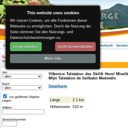
This website uses cookies
Wir nutzen Cookies, um alle Funktionen dieser
Webseite zu ermöglichen. Durch die Nutzung der
Seite stimmen Sie den Nutzungs- und
Datenschutzbestimmungen zu.
Über die Region
Aktiv Erleben
Entspannung
Ihr Urlaub
Unterkunft
Suchen
einverstanden.
nicht einverstanden
ergis.cz
>
Aktiv Erleben
> Vodovodní
Suche:
Mehr Info
Piste
Streckentipp
Vodovodní
Von
Vítkovice Talstation des Skilift Horní Míse
Mlýn Talstation de Seilbahn Medvedin
Nach
Detailkarte
nur geöffnete Objekte
Länge
2.1 km
zeigen
Höhenmeter
510 m
Volltext
Streckennummer