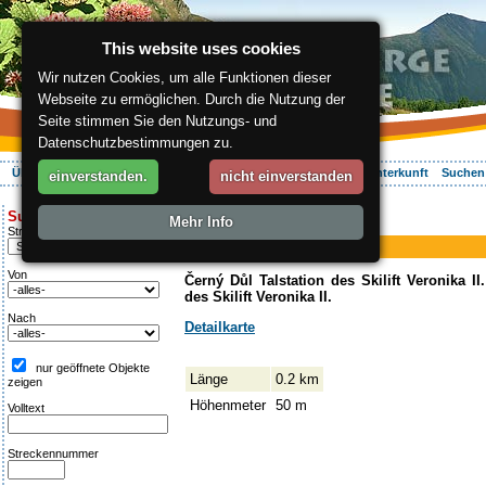
This website uses cookies
Wir nutzen Cookies, um alle Funktionen dieser
Webseite zu ermöglichen. Durch die Nutzung der
Seite stimmen Sie den Nutzungs- und
Datenschutzbestimmungen zu.
Über die Region
Aktiv Erleben
Entspannung
Ihr Urlaub
Unterkunft
Suchen
einverstanden.
nicht einverstanden
ergis.cz
>
Aktiv Erleben
> Veronika II.
Suche:
Mehr Info
Skilift
Streckentipp
Veronika II.
Von
Černý Důl Talstation des Skilift Veronika II
des Skilift Veronika II.
Nach
Detailkarte
nur geöffnete Objekte
Länge
0.2 km
zeigen
Höhenmeter
50 m
Volltext
Streckennummer