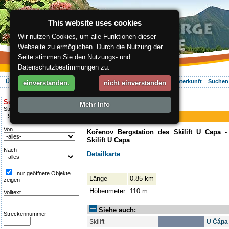
This website uses cookies
Wir nutzen Cookies, um alle Funktionen dieser
Webseite zu ermöglichen. Durch die Nutzung der
Seite stimmen Sie den Nutzungs- und
Datenschutzbestimmungen zu.
Über die Region
Aktiv Erleben
Entspannung
Ihr Urlaub
Unterkunft
Suchen
einverstanden.
nicht einverstanden
ergis.cz
>
Aktiv Erleben
> U Capa
Suche:
Mehr Info
Piste
Streckentipp
U Capa
Von
Kořenov Bergstation des Skilift U Capa -
Skilift U Capa
Nach
Detailkarte
nur geöffnete Objekte
Länge
0.85 km
zeigen
Höhenmeter
110 m
Volltext
Siehe auch:
Streckennummer
Skilift
U Čápa