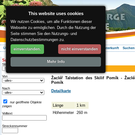
This website uses cookies
Wir nutzen Cookies, um alle Funktionen dieser
Webseite zu ermöglichen. Durch die Nutzung der
Seite stimmen Sie den Nutzungs- und
Datenschutzbestimmungen zu.
Über die Region
Aktiv Erleben
Entspannung
Ihr Urlaub
Unterkunft
Suchen
einverstanden.
nicht einverstanden
ergis.cz
>
Aktiv Erleben
> Pomík
Suche:
Mehr Info
Skilift
Streckentipp
Pomík
Von
Žacléř Talstation des Skilif Pomík - Žacléř
Pomík
Nach
Detailkarte
nur geöffnete Objekte
Länge
1 km
zeigen
Höhenmeter
260 m
Volltext
Streckennummer