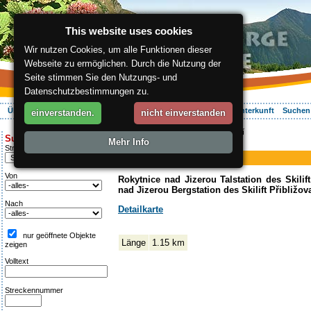
This website uses cookies
Wir nutzen Cookies, um alle Funktionen dieser
Webseite zu ermöglichen. Durch die Nutzung der
Seite stimmen Sie den Nutzungs- und
Datenschutzbestimmungen zu.
Über die Region
Aktiv Erleben
Entspannung
Ihr Urlaub
Unterkunft
Suchen
einverstanden.
nicht einverstanden
ergis.cz
>
Aktiv Erleben
> Přibližovací
Suche:
Mehr Info
Skilift
Streckentipp
Přibližovací
Von
Rokytnice nad Jizerou Talstation des Skilift
nad Jizerou Bergstation des Skilift Přibližov
Nach
Detailkarte
nur geöffnete Objekte
Länge
1.15 km
zeigen
Volltext
Streckennummer