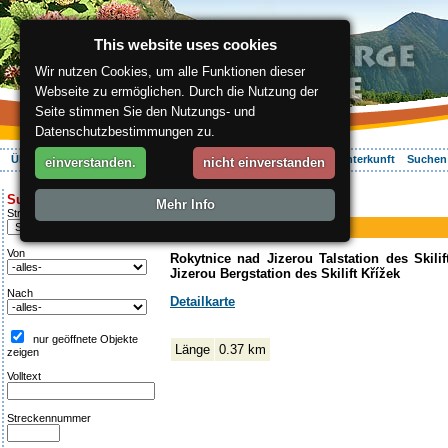
This website uses cookies
Wir nutzen Cookies, um alle Funktionen dieser
Webseite zu ermöglichen. Durch die Nutzung der
Seite stimmen Sie den Nutzungs- und
Datenschutzbestimmungen zu.
Über die Region
Aktiv Erleben
Entspannung
Ihr Urlaub
Unterkunft
Suchen
einverstanden.
nicht einverstanden
ergis.cz
>
Aktiv Erleben
> Křížek
Suche:
Mehr Info
Skilift
Streckentipp
Křížek
Von
Rokytnice nad Jizerou Talstation des Skilif
Jizerou Bergstation des Skilift Křížek
Nach
Detailkarte
nur geöffnete Objekte
Länge
0.37 km
zeigen
Volltext
Streckennummer