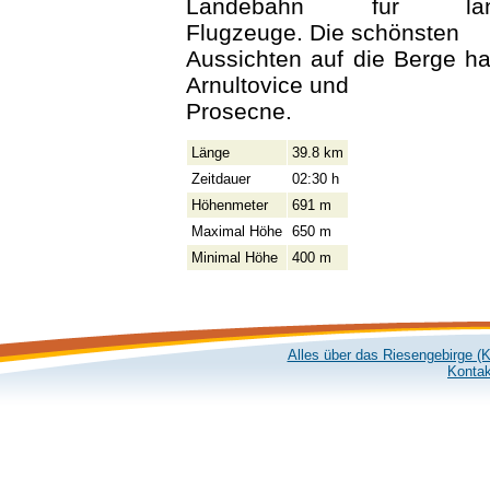
Landebahn für landwir
Flugzeuge. Die schönsten
Aussichten auf die Berge h
Arnultovice und
Prosecne.
Länge
39.8 km
Zeitdauer
02:30 h
Höhenmeter
691 m
Maximal Höhe
650 m
Minimal Höhe
400 m
Alles über das Riesengebirge (
Kontak