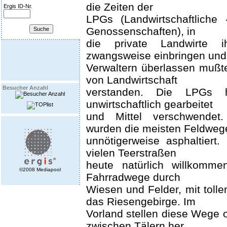
die Zeiten der
Ergis ID-Nr.
LPGs (Landwirtschaftliche 
Genossenschaften), in
die private Landwirte i
zwangsweise einbringen und
Verwaltern überlassen mußten
von Landwirtschaft
Besucher Anzahl
verstanden. Die LPGs h
unwirtschaftlich gearbeitet
und Mittel verschwendet
wurden die meisten Feldweg
unnötigerweise asphaltiert
vielen Teerstraßen
heute natürlich willkommen
©2008 Mediapool
Fahrradwege durch
Wiesen und Felder, mit tolle
das Riesengebirge. Im
Vorland stellen diese Wege 
zwischen Tälern her.