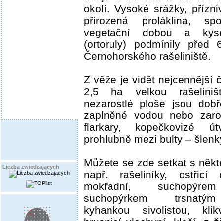
okolí. Vysoké srážky, přízni
přirozená proláklina, s
vegetační dobou a kys
(ortoruly) podmínily před 
Černohorského rašeliniště.
Z věže je vidět nejcennější č
2,5 ha velkou rašeliniš
nezarostlé ploše jsou dobř
zaplněné vodou nebo zaros
flarkary, kopečkovizé ú
prohlubně mezi bulty – šlenk
Můžete se zde setkat s někte
Liczba zwiedzających
např. rašeliníky, ostřicí
mokřadní, suchopýre
suchopýrkem trsnatý
kyhankou sivolistou, klik