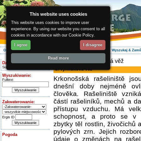
This website uses cookies
This website uses cookies to improve user
experience. By using our website you consent to all
cookies in accordance with our Cookie Policy.
I agree
I disagree
O regionie
Aktywnie
Relaks
Wasz urlop
Zakwaterowanie
Wyszukaj & Zam
Read more
ergis.cz
> 3. Vyhlídková věž
Dziś jest:
Sunday 9.08.2026
3. Vyhlídková věž
Wyszukiwanie:
Krkonošská rašeliniště js
Fulltext
dnešní doby nejméně ovli
člověka. Rašeliniště vzni
částí rašeliníků, mechů a da
Zakwaterowanie:
přístupu vzduchu. Má velk
schopnost, a proto se v
Ergis ID
zbytky těl rostlin, živočichů
pylových zrn. Jejich rozbo
Pogoda
údaje o změnách na rašelin