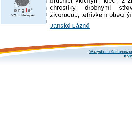
brusnicí vlochyní, klečí, z 
chrostíky, drobnými střev
živorodou, tetřívkem obecný
©2008 Mediapool
Janské Lázně
Wszystko o Karkonosza
Kont