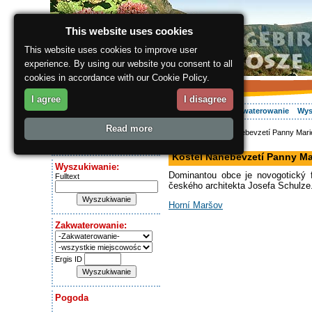
This website uses cookies
This website uses cookies to improve user
experience. By using our website you consent to all
cookies in accordance with our Cookie Policy.
I agree
I disagree
O regionie
Aktywnie
Relaks
Wasz urlop
Zakwaterowanie
Wys
Read more
ergis.cz
> Kostel Nanebevzetí Panny Mari
Dziś jest:
kościół
Thursday 6.08.2026
Kostel Nanebevzetí Panny Ma
Wyszukiwanie:
Dominantou obce je novogotický 
Fulltext
českého architekta Josefa Schulze
Horní Maršov
Zakwaterowanie:
Ergis ID
Pogoda