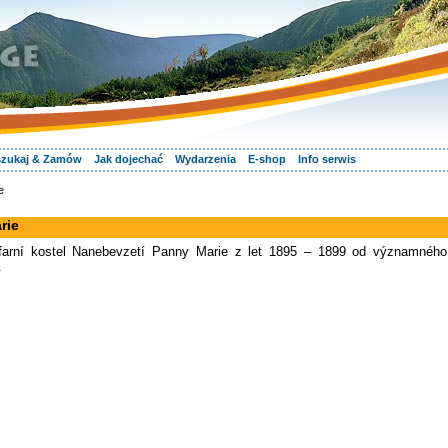
zukaj & Zamów
Jak dojechać
Wydarzenia
E-shop
Info serwis
e
rie
farní kostel Nanebevzetí Panny Marie z let 1895 – 1899 od významného
.