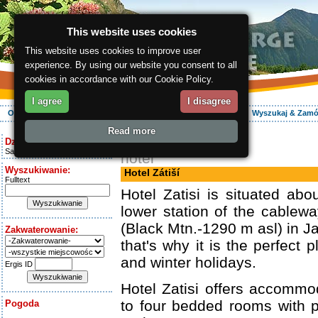
This website uses cookies
This website uses cookies to improve user
experience. By using our website you consent to all
cookies in accordance with our Cookie Policy.
I agree
I disagree
O regionie
Aktywnie
Relaks
Wasz urlop
Zakwaterowanie
Wyszukaj & Zam
Read more
ergis.cz
> Hotel Zátiší
Dziś jest:
Saturday 8.08.2026
hotel
Wyszukiwanie:
Hotel Zátiší
Fulltext
Hotel Zatisi is situated ab
lower station of the cablew
(Black Mtn.-1290 m asl) in 
Zakwaterowanie:
that's why it is the perfect
and winter holidays.
Ergis ID
Hotel Zatisi offers accommo
to four bedded rooms with 
Pogoda