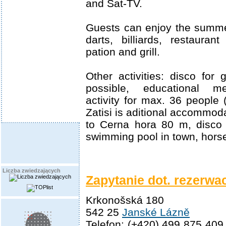
and Sat-TV.
Guests can enjoy the summe
darts, billiards, restaura
pation and grill.
Other activities: disco for
possible, educational me
activity for max. 36 people
Zatisi is aditional accommod
to Cerna hora 80 m, disco
swimming pool in town, horse
Liczba zwiedzających
Zapytanie dot. rezerwac
Krkonošská 180
542 25
Janské Lázně
Telefon: (+420) 499 875 409