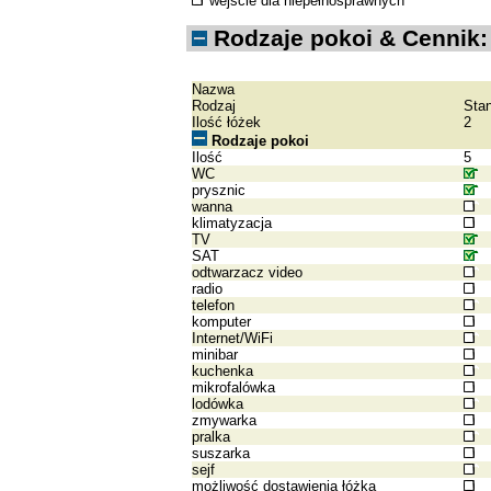
wejście dla niepełnosprawnych
Rodzaje pokoi & Cennik:
Nazwa
Rodzaj
Sta
Ilość łóżek
2
Rodzaje pokoi
Ilość
5
WC
prysznic
wanna
klimatyzacja
TV
SAT
odtwarzacz video
radio
telefon
komputer
Internet/WiFi
minibar
kuchenka
mikrofalówka
lodówka
zmywarka
pralka
suszarka
sejf
możliwość dostawienia łóżka