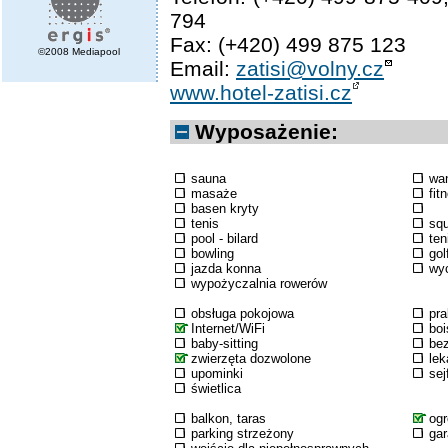
794
Fax: (+420) 499 875 123
©2008 Mediapool
Email:
zatisi@volny.cz
www.hotel-zatisi.cz
Wyposażenie:
sauna
wa
masaże
fit
basen kryty
tenis
sq
pool - bilard
ten
bowling
gol
jazda konna
wyc
wypożyczalnia rowerów
obsługa pokojowa
pra
Internet/WiFi
boi
baby-sitting
bez
zwierzęta dozwolone
lek
upominki
sej
świetlica
balkon, taras
og
parking strzeżony
ga