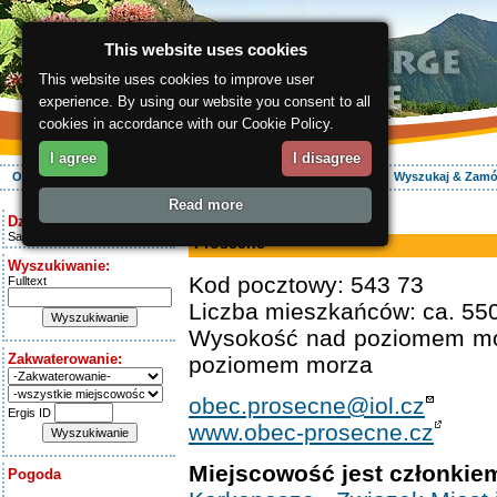
This website uses cookies
This website uses cookies to improve user
experience. By using our website you consent to all
cookies in accordance with our Cookie Policy.
I agree
I disagree
O regionie
Aktywnie
Relaks
Wasz urlop
Zakwaterowanie
Wyszukaj & Zam
Read more
ergis.cz
> Prosečné
Dziś jest:
Saturday 8.08.2026
Prosečné
Wyszukiwanie:
Kod pocztowy: 543 73
Fulltext
Liczba mieszkańców: ca. 55
Wysokość nad poziomem mo
Zakwaterowanie:
poziomem morza
obec.prosecne@iol.cz
Ergis ID
www.obec-prosecne.cz
Miejscowość jest członkie
Pogoda