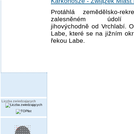
Karkonosze - Związek Miast 
Protáhlá zemědělsko-rek
zalesněném údolí P
jihovýchodně od Vrchlabí. O
Labe, které se na jižním okr
řekou Labe.
Liczba zwiedzających