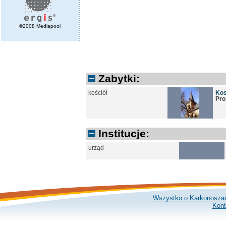
©2008 Mediapool
Zabytki:
kościół
Kos
Pro
Institucje:
urząd
Wszystko o Karkonosza
Kont