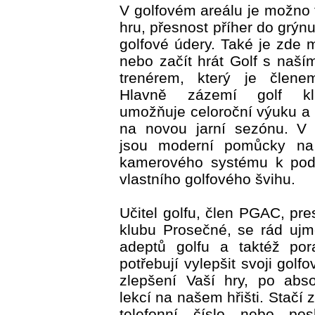
V golfovém areálu je možno 
hru, přesnost příher do grýnu
golfové údery. Také je zde 
nebo začít hrát Golf s naší
trenérem, který je člen
Hlavně zázemí golf kl
umožňuje celoroční výuku a 
na novou jarní sezónu. V 
jsou moderní pomůcky na
kamerového systému k pod
vlastního golfového švihu.
Učitel golfu, člen PGAC, pre
klubu Prosečné, se rád uj
adeptů golfu a taktéž por
potřebují vylepšit svoji gol
zlepšení Vaší hry, po abso
lekcí na našem hřišti. Stačí
telefonní číslo nebo pos