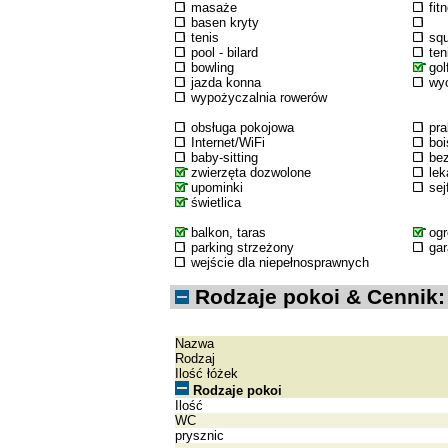
masaże
fit
basen kryty
tenis
sq
pool - bilard
ten
bowling
gol
jazda konna
wyc
wypożyczalnia rowerów
obsługa pokojowa
pra
Internet/WiFi
boi
baby-sitting
bez
zwierzęta dozwolone
lek
upominki
sej
świetlica
balkon, taras
og
parking strzeżony
ga
wejście dla niepełnosprawnych
Rodzaje pokoi & Cennik:
Nazwa
Rodzaj
Ilość łóżek
Rodzaje pokoi
Ilość
WC
prysznic