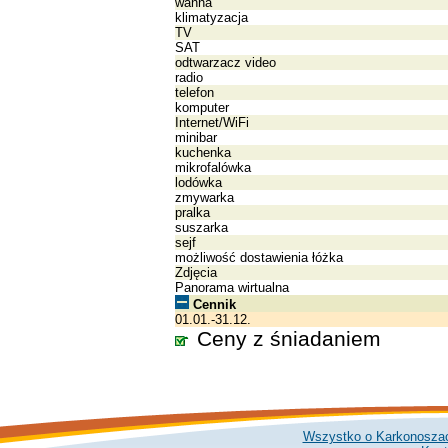
wanna
klimatyzacja
TV
SAT
odtwarzacz video
radio
telefon
komputer
Internet/WiFi
minibar
kuchenka
mikrofalówka
lodówka
zmywarka
pralka
suszarka
sejf
możliwość dostawienia łóżka
Zdjęcia
Panorama wirtualna
Cennik
01.01.-31.12.
Ceny z śniadaniem
Wszystko o Karkonosza