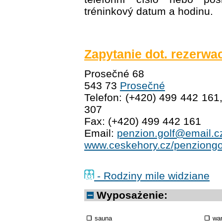
tréninkový datum a hodinu.
Zapytanie dot. rezerwac
Prosečné 68
543 73
Prosečné
Telefon: (+420) 499 442 161
307
Fax: (+420) 499 442 161
Email:
penzion.golf@email.c
www.ceskehory.cz/penziongo
- Rodziny mile widziane
Wyposażenie:
sauna
wa