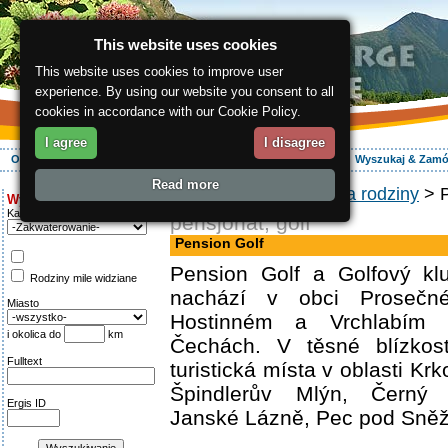
This website uses cookies
This website uses cookies to improve user
experience. By using our website you consent to all
cookies in accordance with our Cookie Policy.
I agree
I disagree
O regionie
Aktywnie
Relaks
Wasz urlop
Zakwaterowanie
Wyszukaj & Zam
Read more
ergis.cz
>
Relaks
>
Dla rodziny
> P
Wyszukiwanie:
Kategoria
pensjonat, golf
Pension Golf
Pension Golf a Golfový kl
Rodziny mile widziane
nachází v obci Prosečn
Miasto
Hostinném a Vrchlabím 
i okolica do
km
Čechách. V těsné blízkost
Fulltext
turistická místa v oblasti Krk
Špindlerův Mlýn, Černý 
Ergis ID
Janské Lázně, Pec pod Sněž