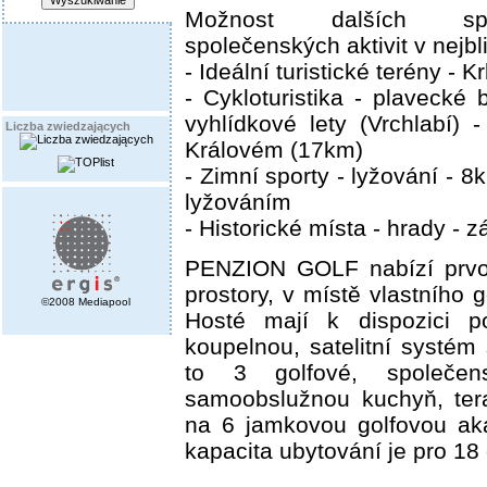
Možnost dalších sp
společenských aktivit v nejbl
- Ideální turistické terény - 
- Cykloturistika - plavecké 
vyhlídkové lety (Vrchlabí)
Liczba zwiedzających
Královém (17km)
- Zimní sporty - lyžování - 8
lyžováním
- Historické místa - hrady - 
PENZION GOLF nabízí prvot
prostory, v místě vlastního 
©2008 Mediapool
Hosté mají k dispozici po
koupelnou, satelitní systém
to 3 golfové, společens
samoobslužnou kuchyň, ter
na 6 jamkovou golfovou ak
kapacita ubytování je pro 18