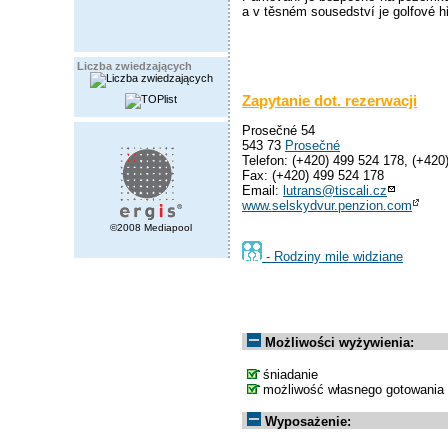
a v těsném sousedství je golfové hř
Liczba zwiedzających
Zapytanie dot. rezerwacji
Prosečné 54
543 73
Prosečné
Telefon: (+420) 499 524 178, (+420
Fax: (+420) 499 524 178
Email:
lutrans@tiscali.cz
www.selskydvur.penzion.com
©2008 Mediapool
- Rodziny mile widziane
Możliwości wyżywienia:
śniadanie
możliwość własnego gotowania
Wyposażenie: