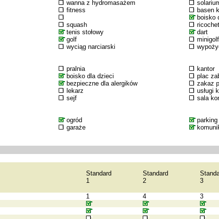
wanna z hydromasażem
solariu
fitness
basen k
boisko d
squash
ricoche
tenis stołowy
dart
golf
minigolf
wyciąg narciarski
wypożyc
pralnia
kantor
boisko dla dzieci
plac za
bezpieczne dla alergików
zakaz p
lekarz
usługi 
sejf
sala k
ogród
parking
garaże
komuni
Standard
Standard
Standa
1
2
3
1
4
3