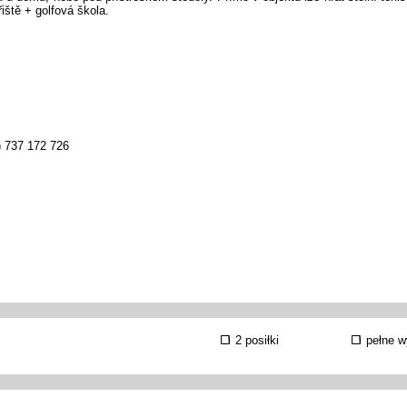
iště + golfová škola.
) 737 172 726
2 posiłki
pełne w