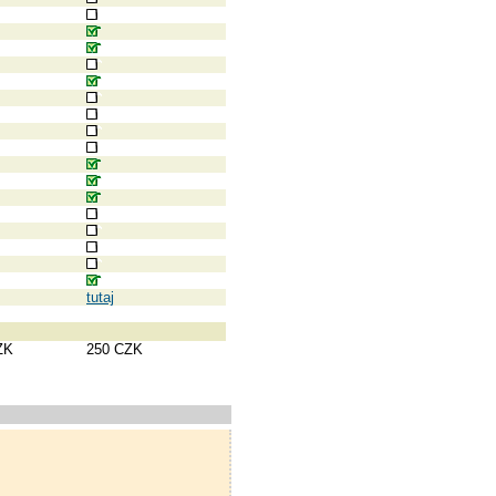
tutaj
ZK
250 CZK