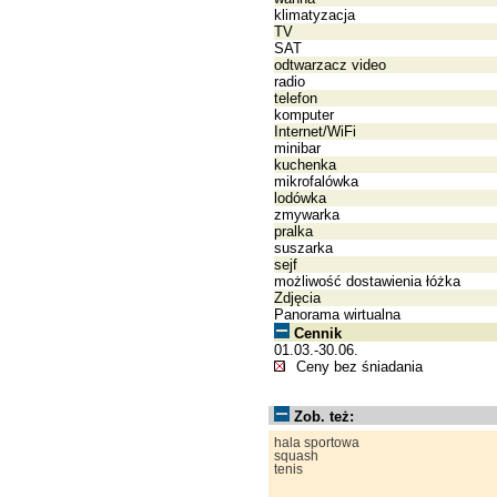
klimatyzacja
TV
SAT
odtwarzacz video
radio
telefon
komputer
Internet/WiFi
minibar
kuchenka
mikrofalówka
lodówka
zmywarka
pralka
suszarka
sejf
możliwość dostawienia łóżka
Zdjęcia
Panorama wirtualna
Cennik
01.03.-30.06.
Ceny bez śniadania
Zob. też:
hala sportowa
squash
tenis