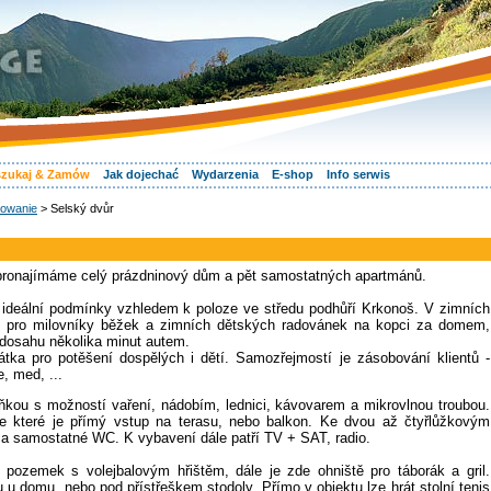
zukaj & Zamów
Jak dojechać
Wydarzenia
E-shop
Info serwis
owanie
> Selský dvůr
 pronajímáme celý prázdninový dům a pět samostatných apartmánů.
 ideální podmínky vzhledem k poloze ve středu podhůří Krkonoš. V zimních
ní pro milovníky běžek a zimních dětských radovánek na kopci za domem,
 dosahu několika minut autem.
tka pro potěšení dospělých i dětí. Samozřejmostí je zásobování klientů -
, med, ...
kou s možností vaření, nádobím, lednici, kávovarem a mikrovlnou troubou.
ze které je přímý vstup na terasu, nebo balkon. Ke dvou až čtyřlůžkovým
 a samostatné WC. K vybavení dále patří TV + SAT, radio.
 pozemek s volejbalovým hřištěm, dále je zde ohniště pro táborák a gril.
 domu, nebo pod přístřeškem stodoly. Přímo v objektu lze hrát stolní tenis