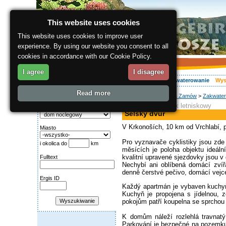
This website uses cookies
This website uses cookies to improve user
experience. By using our website you consent to all
cookies in accordance with our Cookie Policy.
I agree
I disagree
O regionie
Aktywnie
Relaks
Wasz urlop
Zakwaterowanie
Wys
Read more
ergis.cz
>
Wyszukaj & Zamów
>
Zakwater
Wyszukiwanie:
apartament, domek letniskowy
Kategoria
Selský dvůr
V Krkonoších, 10 km od Vrchlabí,
Miasto
Pro vyznavače cyklistiky jsou zde
i okolica do
km
měsících je poloha objektu ideál
kvalitní upravené sjezdovky jsou v
Fulltext
Nechybí ani oblíbená domácí zvířá
denně čerstvé pečivo, domácí vejce
Ergis ID
Každý apartmán je vybaven kuchyň
Kuchyň je propojena s jídelnou, 
pokojům patří koupelna se sprchou
K domům náleží rozlehlá travnatý
Parkování je bezpečné na pozemku u