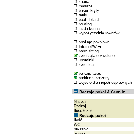
sauna
masaże
basen kryty
tenis
pool - bilard
bowling
jazda konna
wypożyczalnia rowerów
obsługa pokojowa
Internet/WiFi
baby-sitting
zwierzęta dozwolone
upominki
świetlica
balkon, taras
parking strzeżony
wejście dla niepełnosprawnych
Rodzaje pokoi & Cennik:
Nazwa
Rodzaj
Ilość łóżek
Rodzaje pokoi
Ilość
WC
prysznic
wanna