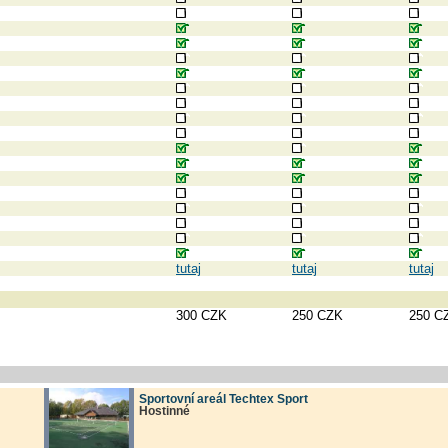
tutaj
tutaj
tutaj
300 CZK
250 CZK
250 C
Sportovní areál Techtex Sport
Hostinné