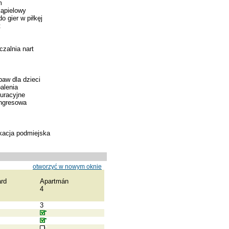
m
ąpielowy
o gier w piłkęj
t
zalnia nart
baw dla dzieci
alenia
kuracyjne
ongresowa
kacja podmiejska
otworzyć w nowym oknie
rd
Apartmán
4
3