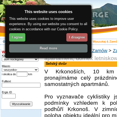
This website uses cookies
This website uses cookies to improve user
experience. By using our website you consent to all
cookies in accordance with our Cookie Policy.
I agree
I disagree
O regionie
Aktywnie
Relaks
Wasz urlop
Zakwaterowanie
Wyszukaj & Zam
Read more
ergis.cz
>
Wyszukaj & Zamów
>
Z
Wyszukiwanie:
Kategoria
apartament, domek letnisko
Selský dvůr
Miasto
V Krkonoších, 10 km 
i okolica do
km
pronajímáme celý prázdni
Fulltext
samostatných apartmánů.
Ergis ID
Pro vyznavače cyklistiky j
podmínky vzhledem k pol
podhůří Krkonoš. V zimní
poloha objektu ideální pro m