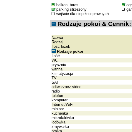
balkon, taras
og
parking strzeżony
ga
wejście dla niepełnosprawnych
Rodzaje pokoi & Cennik:
Nazwa
Rodzaj
Ilość łóżek
Rodzaje pokoi
Ilość
WC
prysznic
wanna
klimatyzacja
TV
SAT
odtwarzacz video
radio
telefon
komputer
Internet/WiFi
minibar
kuchenka
mikrofalówka
lodówka
zmywarka
pralka