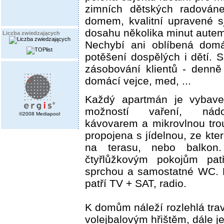
zimních dětských radován
domem, kvalitní upravené s
dosahu několika minut autem
Liczba zwiedzających
Nechybí ani oblíbená domá
potěšení dospělých i dětí. 
zásobování klientů - denně
domácí vejce, med, ...
Každý apartmán je vybav
možností vaření, nádo
©2008 Mediapool
kávovarem a mikrovlnou tro
propojena s jídelnou, ze kte
na terasu, nebo balko
čtyřlůžkovým pokojům pat
sprchou a samostatné WC. 
patří TV + SAT, radio.
K domům náleží rozlehlá tr
volejbalovým hřištěm, dále j