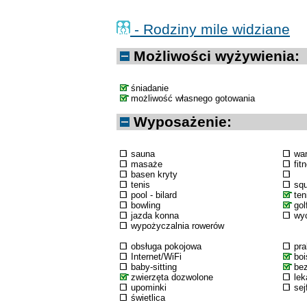
- Rodziny mile widziane
Możliwości wyżywienia:
śniadanie
możliwość własnego gotowania
Wyposażenie:
sauna
wa
masaże
fit
basen kryty
tenis
sq
pool - bilard
ten
bowling
gol
jazda konna
wyc
wypożyczalnia rowerów
obsługa pokojowa
pra
Internet/WiFi
boi
baby-sitting
bez
zwierzęta dozwolone
lek
upominki
sej
świetlica