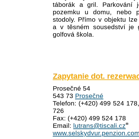
táborák a gril. Parkování
pozemku u domu, nebo po
stodoly. Přímo v objektu lze 
a v těsném sousedství je g
golfová škola.
Zapytanie dot. rezerwac
Prosečné 54
543 73
Prosečné
Telefon: (+420) 499 524 178
726
Fax: (+420) 499 524 178
Email:
lutrans@tiscali.cz
www.selskydvur.penzion.co