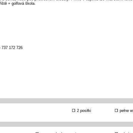
iště + golfová škola.
) 737 172 726
2 posiłki
pełne w