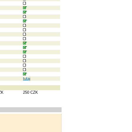
tutaj
ZK
250 CZK