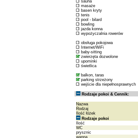
sauna
masaże
basen kryty
tenis
pool - bilard
bowling
jazda konna
wypożyczalnia rowerów
obsługa pokojowa
Internet/WiFi
baby-sitting
zwierzęta dozwolone
upominki
świetlica
balkon, taras
parking strzeżony
wejście dla niepełnosprawnych
Rodzaje pokoi & Cennik:
Nazwa
Rodzaj
Ilość łóżek
Rodzaje pokoi
Ilość
WC
prysznic
wanna