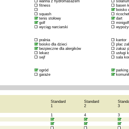
wanna z hydromasażem
solariu
fitness
basen k
boisko d
squash
ricoche
tenis stołowy
dart
golf
minigolf
wyciąg narciarski
wypożyc
pralnia
kantor
boisko dla dzieci
plac za
bezpieczne dla alergików
zakaz p
lekarz
usługi 
sejf
sala k
ogród
parking
garaże
komuni
Standard
Standard
Standa
1
2
3
1
4
3