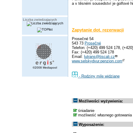
a v těsném sousedství je golfové hř
Liczba zwiedzających
Zapytanie dot. rezerwacji
Prosečné 54
543 73
Prosečné
Telefon: (+420) 499 524 178, (+420
Fax: (+420) 499 524 178
Email:
lutrans@tiscali.cz
www.selskydvur.penzion.com
©2008 Mediapool
- Rodziny mile widziane
Możliwości wyżywienia:
śniadanie
możliwość własnego gotowania
Wyposażenie: