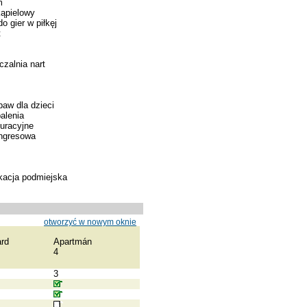
m
ąpielowy
o gier w piłkęj
t
zalnia nart
baw dla dzieci
alenia
kuracyjne
ongresowa
kacja podmiejska
otworzyć w nowym oknie
rd
Apartmán
4
3