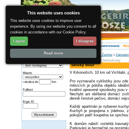
This website uses cookies
This website uses cookies to improve user
experience. By using our website you consent to all
cookies in accordance with our Cookie Policy.
I agree
I disagree
O regionie
Aktywnie
Relaks
Wasz urlop
Zakwaterowanie
Wys
Read more
ergis.cz
>
Wyszukaj & Zamów
>
Zakwater
Wyszukiwanie:
apartament, domek letniskowy
Kategoria
Selský dvůr
V Krkonoších, 10 km od Vrchlabí,
Miasto
Pro vyznavače cyklistiky jsou zde
i okolica do
km
měsících je poloha objektu ideál
kvalitní upravené sjezdovky jsou v
Fulltext
Nechybí ani oblíbená domácí zvířá
denně čerstvé pečivo, domácí vejce
Ergis ID
Každý apartmán je vybaven kuchyň
Kuchyň je propojena s jídelnou, 
pokojům patří koupelna se sprchou
K domům náleží rozlehlá travnatý
Parkování je bezpečné na pozemku u