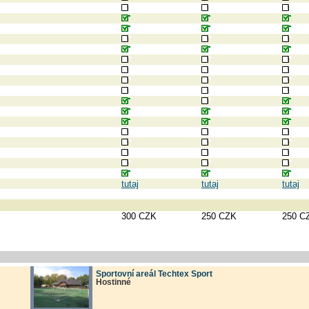
tutaj
tutaj
tutaj
300 CZK
250 CZK
250 C
Sportovní areál Techtex Sport
Hostinné