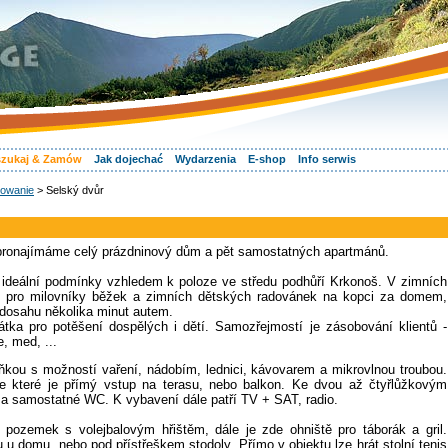
zukaj & Zamów
Jak dojechać
Wydarzenia
E-shop
Info serwis
owanie
> Selský dvůr
 pronajímáme celý prázdninový dům a pět samostatných apartmánů.
 ideální podmínky vzhledem k poloze ve středu podhůří Krkonoš. V zimních
ní pro milovníky běžek a zimních dětských radovánek na kopci za domem,
 dosahu několika minut autem.
tka pro potěšení dospělých i dětí. Samozřejmostí je zásobování klientů -
, med, ...
kou s možností vaření, nádobím, lednici, kávovarem a mikrovlnou troubou.
ze které je přímý vstup na terasu, nebo balkon. Ke dvou až čtyřlůžkovým
 a samostatné WC. K vybavení dále patří TV + SAT, radio.
 pozemek s volejbalovým hřištěm, dále je zde ohniště pro táborák a gril.
 domu, nebo pod přístřeškem stodoly. Přímo v objektu lze hrát stolní tenis