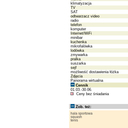
klimatyzacja
TV
SAT
odtwarzacz video
radio
telefon
komputer
Internet/WiFi
minibar
kuchenka
mikrofalówka
lodówka
zmywarka
pralka
suszarka
sejf
możliwość dostawienia łóżka
Zdjęcia
Panorama wirtualna
Cennik
01.03.-30.06.
Ceny bez śniadania
Zob. też:
hala sportowa
squash
tenis