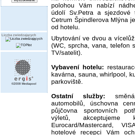
polohou Vám nabízí nádh
údolí Sv.Petra a sjezdové 
Cetrum Špindlerova Mlýna j
od hotelu.
Liczba zwiedzających
Ubytování ve dvou a vícelů
(WC, sprcha, vana, telefon 
TV/satelit).
Vybavení hotelu:
restaurac
kavárna, sauna, whirlpool, k
parkoviště.
©2008 Mediapool
Ostatní služby:
směnárn
automobilů, úschovna cen
půjčovna sportovních potř
výletů, akceptujeme k
Eurocard/Mastercard, VI
hotelové recepci Vám och