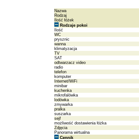
Nazwa
Rodzaj
Ilość łóżek
Rodzaje pokoi
Ilość
WC
prysznic
wanna
klimatyzacja
TV
SAT
odtwarzacz video
radio
telefon
komputer
Internet/WiFi
minibar
kuchenka
mikrofalówka
lodówka
zmywarka
pralka
suszarka
sejf
możliwość dostawienia łóżka
Zdjęcia
Panorama wirtualna
Cennik