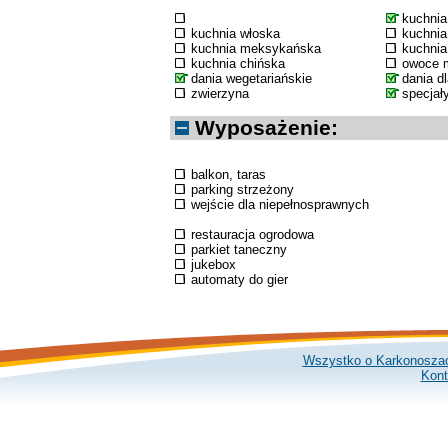
kuchni
kuchnia włoska
kuchnia
kuchnia meksykańska
kuchnia
kuchnia chińska
owoce 
dania wegetariańskie
dania d
zwierzyna
specjał
Wyposażenie:
balkon, taras
parking strzeżony
wejście dla niepełnosprawnych
restauracja ogrodowa
parkiet taneczny
jukebox
automaty do gier
Wszystko o Karkonosza
Kont