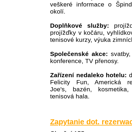
veškeré informace o Špind
okolí.
Doplňkové služby:
projíž
projížďky v kočáru, vyhlídko
tenisové kurzy, výuka zimníc
Společenské akce:
svatby, 
konference, TV přenosy.
Zařízení nedaleko hotelu:
d
Felicity Fun, Americká re
Joe's, bazén, kosmetika, 
tenisová hala.
Zapytanie dot. rezerwac