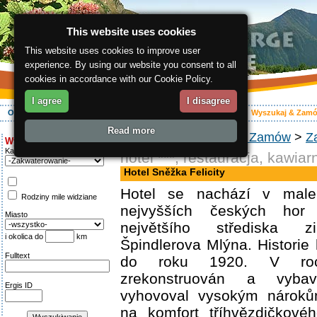
This website uses cookies
This website uses cookies to improve user
experience. By using our website you consent to all
cookies in accordance with our Cookie Policy.
I agree
I disagree
O regionie
Aktywnie
Relaks
Wasz urlop
Zakwaterowanie
Wyszukaj & Zam
Read more
ergis.cz
>
Wyszukaj & Zamów
>
Z
Wyszukiwanie:
Kategoria
hotel ***, restauracja, kawiar
Hotel Sněžka Felicity
Hotel se nachází v male
Rodziny mile widziane
nejvyšších českých ho
Miasto
největšího střediska z
i okolica do
km
Špindlerova Mlýna. Historie 
Fulltext
do roku 1920. V ro
zrekonstruován a vyba
Ergis ID
vyhovoval vysokým nároků
na komfort tříhvězdičkové