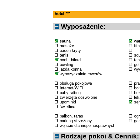
hotel ***
Wyposażenie:
sauna
wa
masaże
fit
basen kryty
tenis
sq
pool - bilard
ten
bowling
gol
jazda konna
wyc
wypożyczalnia rowerów
obsługa pokojowa
pra
Internet/WiFi
boi
baby-sitting
bez
zwierzęta dozwolone
lek
upominki
sej
świetlica
balkon, taras
og
parking strzeżony
ga
wejście dla niepełnosprawnych
Rodzaje pokoi & Cennik: