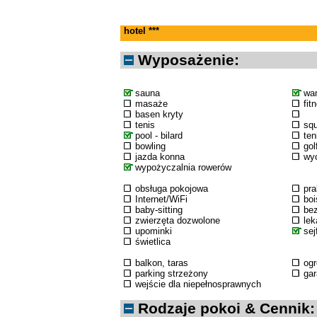
hotel ***
Wyposażenie:
sauna
wa
masaże
fit
basen kryty
tenis
sq
pool - bilard
ten
bowling
gol
jazda konna
wyc
wypożyczalnia rowerów
obsługa pokojowa
pra
Internet/WiFi
boi
baby-sitting
bez
zwierzęta dozwolone
lek
upominki
sej
świetlica
balkon, taras
og
parking strzeżony
ga
wejście dla niepełnosprawnych
Rodzaje pokoi & Cennik: