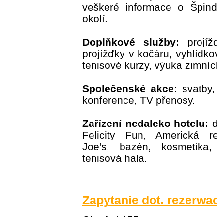
veškeré informace o Špind
okolí.
Doplňkové služby:
projíž
projížďky v kočáru, vyhlídko
tenisové kurzy, výuka zimníc
Společenské akce:
svatby, 
konference, TV přenosy.
Zařízení nedaleko hotelu:
d
Felicity Fun, Americká re
Joe's, bazén, kosmetika, 
tenisová hala.
Zapytanie dot. rezerwac