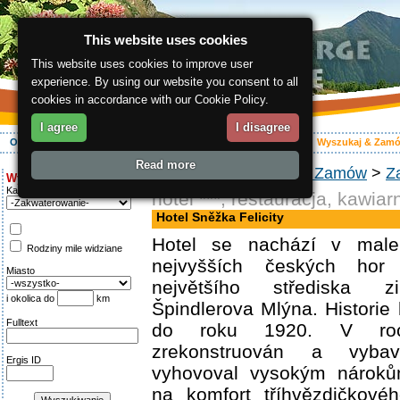
This website uses cookies
This website uses cookies to improve user
experience. By using our website you consent to all
cookies in accordance with our Cookie Policy.
I agree
I disagree
O regionie
Aktywnie
Relaks
Wasz urlop
Zakwaterowanie
Wyszukaj & Zam
Read more
ergis.cz
>
Wyszukaj & Zamów
>
Z
Wyszukiwanie:
Kategoria
hotel ***, restauracja, kawiar
Hotel Sněžka Felicity
Hotel se nachází v male
Rodziny mile widziane
nejvyšších českých ho
Miasto
největšího střediska z
i okolica do
km
Špindlerova Mlýna. Historie 
Fulltext
do roku 1920. V ro
zrekonstruován a vyba
Ergis ID
vyhovoval vysokým nároků
na komfort tříhvězdičkové