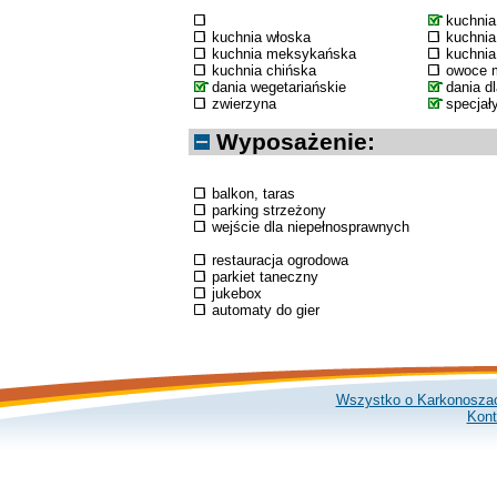
kuchni
kuchnia włoska
kuchnia
kuchnia meksykańska
kuchnia
kuchnia chińska
owoce 
dania wegetariańskie
dania d
zwierzyna
specjał
Wyposażenie:
balkon, taras
parking strzeżony
wejście dla niepełnosprawnych
restauracja ogrodowa
parkiet taneczny
jukebox
automaty do gier
Wszystko o Karkonosza
Kont