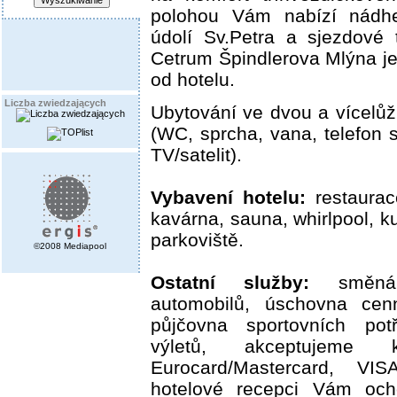
polohou Vám nabízí nádh
údolí Sv.Petra a sjezdové 
Cetrum Špindlerova Mlýna j
od hotelu.
Liczba zwiedzających
Ubytování ve dvou a vícelů
(WC, sprcha, vana, telefon 
TV/satelit).
Vybavení hotelu:
restaurac
kavárna, sauna, whirlpool, k
parkoviště.
©2008 Mediapool
Ostatní služby:
směnárn
automobilů, úschovna cen
půjčovna sportovních potř
výletů, akceptujeme k
Eurocard/Mastercard, VI
hotelové recepci Vám och