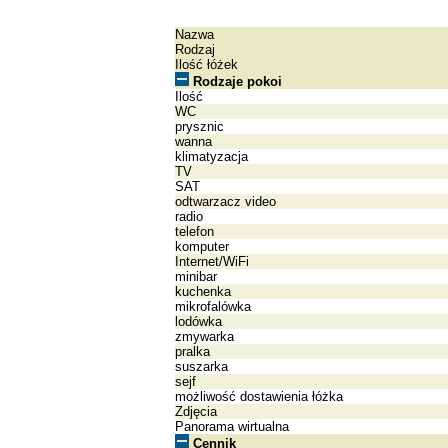
Nazwa
Rodzaj
Ilość łóżek
Rodzaje pokoi
Ilość
WC
prysznic
wanna
klimatyzacja
TV
SAT
odtwarzacz video
radio
telefon
komputer
Internet/WiFi
minibar
kuchenka
mikrofalówka
lodówka
zmywarka
pralka
suszarka
sejf
możliwość dostawienia łóżka
Zdjęcia
Panorama wirtualna
Cennik