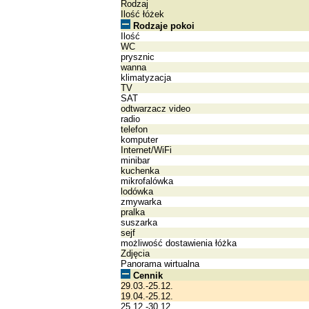
Rodzaj
Ilość łóżek
Rodzaje pokoi
Ilość
WC
prysznic
wanna
klimatyzacja
TV
SAT
odtwarzacz video
radio
telefon
komputer
Internet/WiFi
minibar
kuchenka
mikrofalówka
lodówka
zmywarka
pralka
suszarka
sejf
możliwość dostawienia łóżka
Zdjęcia
Panorama wirtualna
Cennik
29.03.-25.12.
19.04.-25.12.
25.12.-30.12.