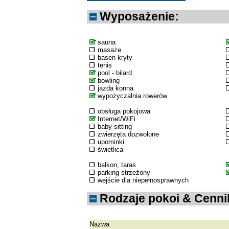
Wyposażenie:
sauna
masaże
basen kryty
tenis
pool - bilard
bowling
jazda konna
wypożyczalnia rowerów
obsługa pokojowa
Internet/WiFi
baby-sitting
zwierzęta dozwolone
upominki
świetlica
balkon, taras
parking strzeżony
wejście dla niepełnosprawnych
Rodzaje pokoi & Cenni
Nazwa