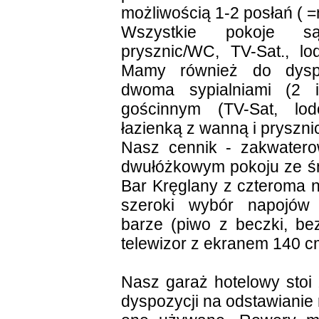
możliwością 1-2 posłań ( 
Wszystkie pokoje 
prysznic/WC, TV-Sat., l
Mamy również do dyspo
dwoma sypialniami (2 
gościnnym (TV-Sat, lo
łazienką z wanną i pryszn
Nasz cennik - zakwater
dwułóżkowym pokoju ze ś
Bar Kręglany z czteroma 
szeroki wybór napojów 
barze (piwo z beczki, be
telewizor z ekranem 140 c
Nasz garaż hotelowy sto
dyspozycji na odstawianie