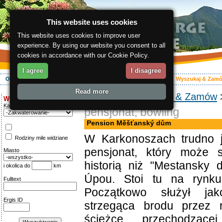
This website uses cookies
This website uses cookies to improve user
experience. By using our website you consent to all
cookies in accordance with our Cookie Policy.
I agree
I disagree
O regionie
Aktywnie
Relaks
Wasz urlop
Zakwaterowanie
Wyszukaj & Zam
Read more
ergis.cz
>
Wyszukaj & Zamów
Wyszukiwanie:
Kategoria
pensjonat, bowling
Pension Měšťanský dům
W Karkonoszach trudno j
Rodziny mile widziane
pensjonat, który może s
Miasto
historią niż "Mestansk
i okolica do
km
Úpou. Stoi tu na rynk
Fulltext
Początkowo służył jak
Ergis ID
strzegąca brodu przez 
ścieżce, przechodząc