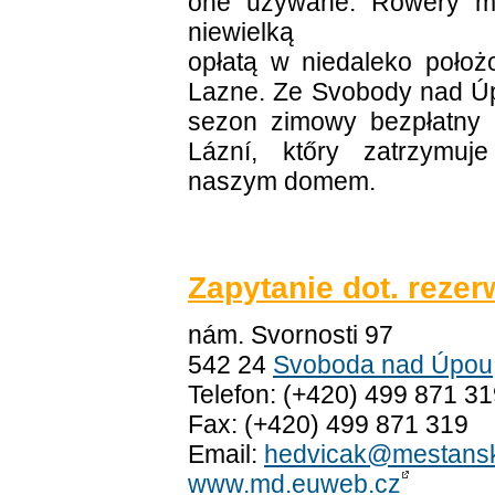
one używane. Rowery m
niewielką
opłatą w niedaleko poło
Lazne. Ze Svobody nad Úp
sezon zimowy bezpłatny
Lázní, ktőry zatrzymuj
naszym domem.
Zapytanie dot. rezer
nám. Svornosti 97
542 24
Svoboda nad Úpou
Telefon: (+420) 499 871 3
Fax: (+420) 499 871 319
Email:
hedvicak@mestans
www.md.euweb.cz