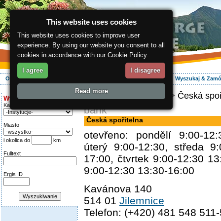
This website uses cookies
This website uses cookies to improve user
experience. By using our website you consent to all
cookies in accordance with our Cookie Policy.
I agree
I disagree
O regionie
Aktywnie
Relaks
Wasz urlop
Zakwaterowanie
Wyszukaj & Zam
Read more
ergis.cz
>
Info serwis
> Česká spoř
Wyszukiwanie:
Kategoria
bank
Česká spořitelna
Miasto
otevřeno: pondělí 9:00-12:
i okolica do
km
úterý 9:00-12:30, středa 9
Fulltext
17:00, čtvrtek 9:00-12:30 13
9:00-12:30 13:30-16:00
Ergis ID
Kavánova 140
514 01
Jilemnice
Telefon: (+420) 481 548 511