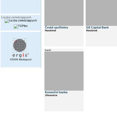
Liczba zwiedzających
Česká spořitelna
GE Capital Bank
Hostinné
Hostinné
bank
©2008 Mediapool
Komerční banka
Jilemnice