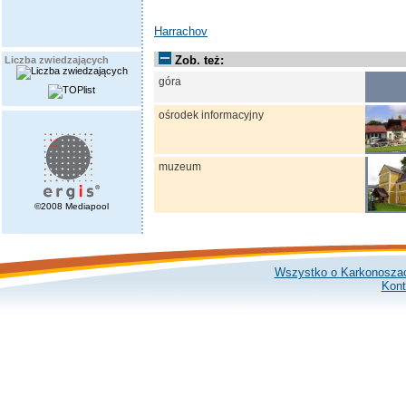
Harrachov
Zob. też:
Liczba zwiedzających
góra
ośrodek informacyjny
muzeum
©2008 Mediapool
Wszystko o Karkonosza
Kont