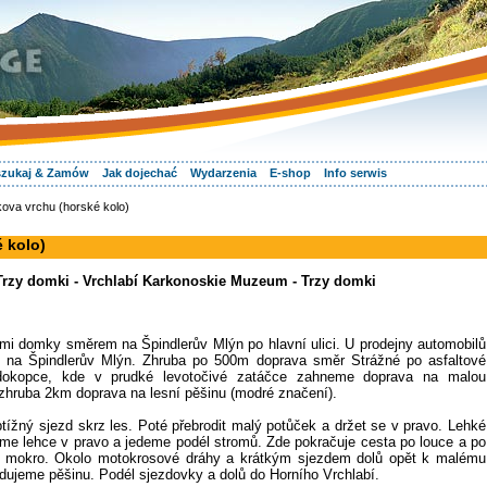
zukaj & Zamów
Jak dojechać
Wydarzenia
E-shop
Info serwis
ova vrchu (horské kolo)
 kolo)
Trzy domki - Vrchlabí Karkonoskie Muzeum - Trzy domki
emi domky směrem na Špindlerův Mlýn po hlavní ulici. U prodejny automobilů
 na Špindlerův Mlýn. Zhruba po 500m doprava směr Strážné po asfaltové
 dokopce, kde v prudké levotočivé zatáčce zahneme doprava na malou
 zhruba 2km doprava na lesní pěšinu (modré značení).
tížný sjezd skrz les. Poté přebrodit malý potůček a držet se v pravo. Lehké
íme lehce v pravo a jedeme podél stromů. Zde pokračuje cesta po louce a po
t mokro. Okolo motokrosové dráhy a krátkým sjezdem dolů opět k malému
dujeme pěšinu. Podél sjezdovky a dolů do Horního Vrchlabí.