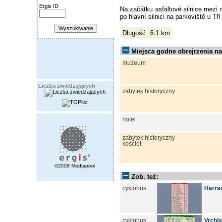
Ergis ID
Na začátku asfaltové silnice mezi 
po hlavní silnici na parkoviště u Tř
Długość
6.1 km
Miejsca godne obrejrzenia na 
muzeum
Liczba zwiedzających
zabytek historyczny
hotel
zabytek historyczny
kościół
©2008 Mediapool
Zob. też:
cyklobus
Harrac
cyklobus
Vrchla