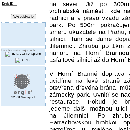
na sever. Již po 300m
Ergis ID
vrchlabské náměstí, kde n
radnici a v pravo vzadu z
park. Po 500m pokračuje
směru ukazatele na Prahu, 
silnici. Tam se dáme dop
Jilemnici. Zhruba po 1km 
Liczba zwiedzających
nahoru na Horní Branno
asfaltové silnici až do Horní
V Horní Branné doprava
uvidíme na levé straně z
otevřena dřevěná brána, můž
zámecký park. Uvnitř se na
©2008 Mediapool
restaurace. Pokud je br
jedeme další možnou ulicí
na Jilemnici. Po zhru
Harrachovskou hrobkou op
natrefíme u malého jezí