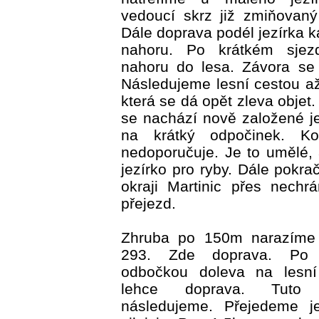
vedoucí skrz již zmiňovan
Dále doprava podél jezírka 
nahoru. Po krátkém sjez
nahoru do lesa. Závora se 
Následujeme lesní cestou až
která se dá opět zleva objet
se nachází nově založené je
na krátký odpočinek. K
nedoporučuje. Je to umělé,
jezírko pro ryby. Dále pokr
okraji Martinic přes nechr
přejezd.
Zhruba po 150m narazíme n
293. Zde doprava. Po
odbočkou doleva na lesn
lehce doprava. Tuto
následujeme. Přejedeme je