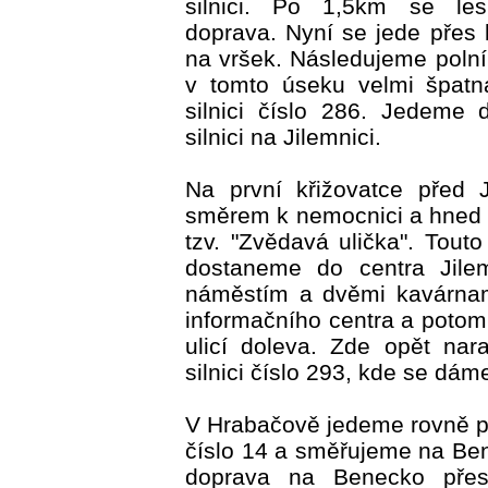
silnici. Po 1,5km se les
doprava. Nyní se jede přes
na vršek. Následujeme polní 
v tomto úseku velmi špatn
silnici číslo 286. Jedeme 
silnici na Jilemnici.
Na první křižovatce před J
směrem k nemocnici a hned 
tzv. "Zvědavá ulička". Touto
dostaneme do centra Jile
náměstím a dvěmi kavárnam
informačního centra a potom
ulicí doleva. Zde opět nar
silnici číslo 293, kde se dám
V Hrabačově jedeme rovně pře
číslo 14 a směřujeme na Be
doprava na Benecko přes