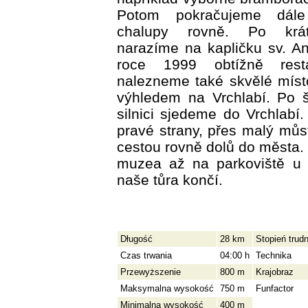
Potom pokračujeme dál
chalupy rovně. Po krá
narazíme na kapličku sv. An
roce 1999 obtížně rest
nalezneme také skvělé míst
výhledem na Vrchlabí. Po š
silnici sjedeme do Vrchlabí
pravé strany, přes malý mů
cestou rovně dolů do města. 
muzea až na parkoviště u 
naše tůra končí.
Długość
28 km
Stopień trud
Czas trwania
04:00 h
Technika
Przewyższenie
800 m
Krajobraz
Maksymalna wysokość
750 m
Funfactor
Minimalna wysokość
400 m