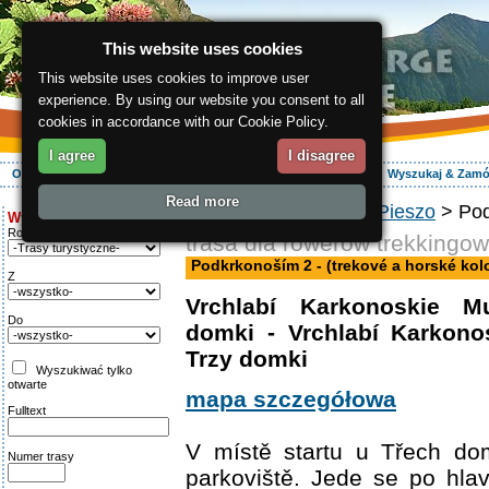
This website uses cookies
This website uses cookies to improve user
experience. By using our website you consent to all
cookies in accordance with our Cookie Policy.
I agree
I disagree
O regionie
Aktywnie
Relaks
Wasz urlop
Zakwaterowanie
Wyszukaj & Zam
Read more
ergis.cz
>
Aktywnie
>
Pieszo
> Pod
Wyszukiwanie:
Rodzaj trasy
trasa dla rowerów trekkingo
Podkrkonoším 2 - (trekové a horské kol
Z
Vrchlabí Karkonoskie 
Do
domki - Vrchlabí Karkon
Trzy domki
Wyszukiwać tylko
otwarte
mapa szczegółowa
Fulltext
V místě startu u Třech do
Numer trasy
parkoviště. Jede se po hla