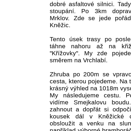
dobré asfaltové silnici. Ta
stoupání. Po 3km dopr
Mrklov. Zde se jede pořá
Kněžic.
Tento úsek trasy po posle
táhne nahoru až na křiž
"Křížovky". My zde pojed
směrem na Vrchlabí.
Zhruba po 200m se vpravo 
cesta, kterou pojedeme. Na
krásný výhled na 1018m vyso
My následujeme cestu. P
vidíme Smejkalovu boud
zahnout a dopřát si odpoč
kousek dál v Kněžické c
obsloužit a venku na slun
například výborné bramborá