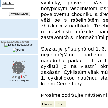
vyhlídky, provede Vás
Ergis ID
netypickým rašeliništěm les
povalovému chodníku a dře
věži se s rašeliništěm s
zblízka a z nadhledu. Troc
o rašeliništi můžete nač
zastaveních s informačními p
Liczba zwiedzających
Stezka je přístupná od 1. 6.
nejcennějšími partiemi
národního parku – I. a II
cyklistů je na vlastní okr
zakázán! Cyklistům však m
1. cyklistickou naučnou st
©2008 Mediapool
kolem Černé hory.
Prosíme dodržujte návštěvn
Długość
3.5 km