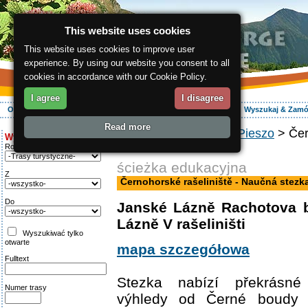
This website uses cookies
This website uses cookies to improve user
experience. By using our website you consent to all
cookies in accordance with our Cookie Policy.
I agree
I disagree
O regionie
Aktywnie
Relaks
Wasz urlop
Zakwaterowanie
Wyszukaj & Zam
Read more
ergis.cz
>
Aktywnie
>
Pieszo
> Čer
Wyszukiwanie:
KRNAP
Rodzaj trasy
ścieżka edukacyjna
Z
Černohorské rašeliniště - Naučná stez
Do
Janské Lázně Rachotova 
Lázně V rašeliništi
Wyszukiwać tylko
otwarte
mapa szczegółowa
Fulltext
Stezka nabízí překrásné
Numer trasy
výhledy od Černé boudy 