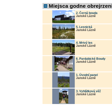
Miejsca godne obrejrzeni
2. Černá bouda
Janské Lázně
5. Lesnická
Janské Lázně
4. Mrtvý les
Janské Lázně
6. Pardubické Boudy
Janské Lázně
1. Úvodní panel
Janské Lázně
3. Vyhlídková věž
Janské Lázně