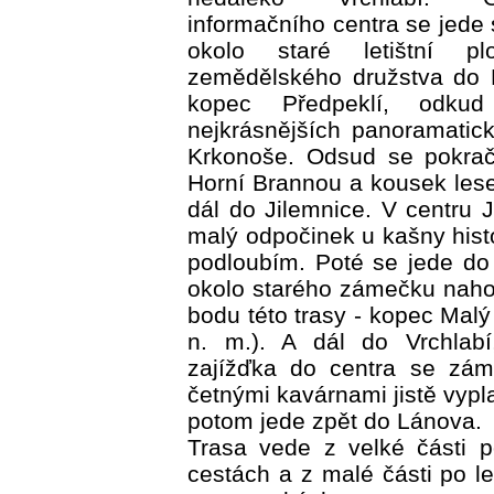
informačního centra se jed
okolo staré letištní pl
zemědělského družstva do 
kopec Předpeklí, odku
nejkrásnějších panoramatic
Krkonoše. Odsud se pokra
Horní Brannou a kousek les
dál do Jilemnice. V centru 
malý odpočinek u kašny hist
podloubím. Poté se jede do
okolo starého zámečku naho
bodu této trasy - kopec Mal
n. m.). A dál do Vrchlab
zajížďka do centra se zá
četnými kavárnami jistě vypla
potom jede zpět do Lánova.
Trasa vede z velké části p
cestách a z malé části po l