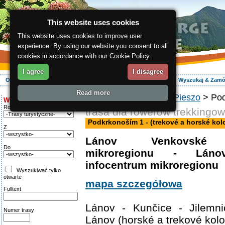
This website uses cookies
This website uses cookies to improve user
experience. By using our website you consent to all
cookies in accordance with our Cookie Policy.
I agree
I disagree
O regionie
Aktywnie
Relaks
Wasz urlop
Zakwaterowanie
Wyszukaj & Zam
Read more
ergis.cz
>
Aktywnie
>
Pieszo
> Pod
Wyszukiwanie:
Rodzaj trasy
trasa dla rowerów trekkingo
Podkrkonoším 1 - (trekové a horské kol
Z
Lánov Venkovské i
Do
mikroregionu - Láno
infocentrum mikroregionu
Wyszukiwać tylko
otwarte
mapa szczegółowa
Fulltext
Lánov - Kunčice - Jilemni
Numer trasy
Lánov (horské a trekové kolo