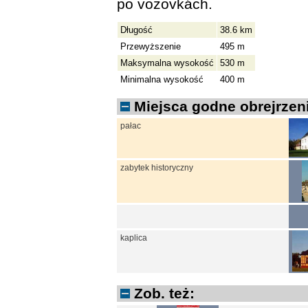
po vozovkách.
Długość
38.6 km
Przewyższenie
495 m
Maksymalna wysokość
530 m
Minimalna wysokość
400 m
Miejsca godne obrejrzeni
pałac
zabytek historyczny
kaplica
Zob. też: