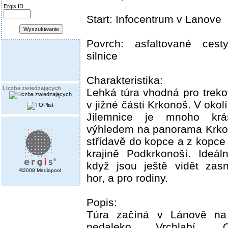
Ergis ID
Start: Infocentrum v Lanove
Povrch: asfaltované cesty
silnice
Charakteristika:
Liczba zwiedzających
Lehká túra vhodná pro treko
v jižné části Krkonoš. V okol
Jilemnice je mnoho kr
výhledem na panorama Krko
střídavě do kopce a z kopce
krajině Podkrkonoší. Ideál
když jsou ještě vidět zas
©2008 Mediapool
hor, a pro rodiny.
Popis:
Túra začíná v Lánově na
nedaleko Vrchlabí. 