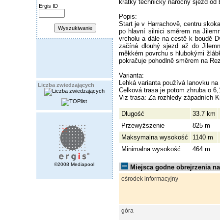
krátký technicky náročný sjezd o
Ergis ID
Popis:
Start je v Harrachově, centru sko
po hlavní silnici směrem na Jilem
vrcholu a dále na cestě k boudě 
začíná dlouhý sjezd až do Jilemn
měkkém povrchu s hlubokými žlábky
pokračuje pohodlně směrem na Reze
Varianta:
Lehká varianta používá lanovku na 
Liczba zwiedzających
Celková trasa je potom zhruba o 6,
Viz trasa: Za rozhledy západních 
Długość
33.7 km
Przewyższenie
825 m
Maksymalna wysokość
1140 m
Minimalna wysokość
464 m
©2008 Mediapool
Miejsca godne obrejrzenia na 
ośrodek informacyjny
góra