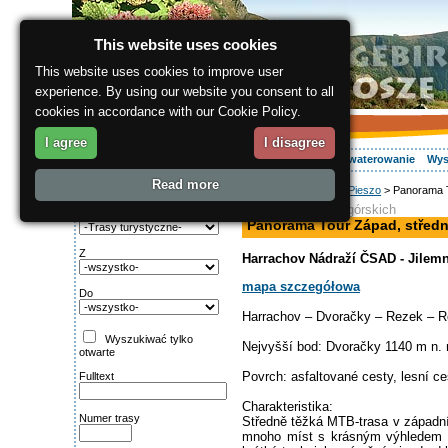
This website uses cookies
This website uses cookies to improve user
experience. By using our website you consent to all
cookies in accordance with our Cookie Policy.
I agree
I disagree
O regionie
Aktywnie
Relaks
Wasz urlop
Zakwaterowanie
Wys
Read more
ergis.cz
>
Aktywnie
>
Pieszo
> Panorama T
Wyszukiwanie:
trasa dla rowerów górskich
Rodzaj trasy
Panorama Tour Západ, středn
Z
Harrachov Nádraží ČSAD - Jilem
mapa szczegółowa
Do
Harrachov – Dvoračky – Rezek – R
Wyszukiwać tylko
Nejvyšší bod: Dvoračky 1140 m n.
otwarte
Povrch: asfaltované cesty, lesní ces
Fulltext
Charakteristika:
Numer trasy
Středně těžká MTB-trasa v západní
mnoho míst s krásným výhledem n