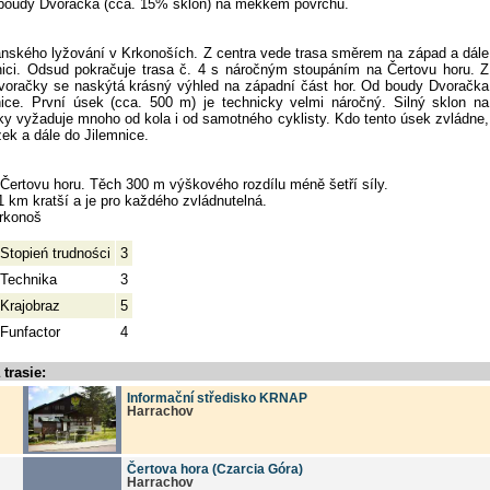
d boudy Dvoračka (cca. 15% sklon) na měkkém povrchu.
kanského lyžování v Krkonoších. Z centra vede trasa směrem na západ a dále
nici. Odsud pokračuje trasa č. 4 s náročným stoupáním na Čertovu horu. Z
Dvoračky se naskýtá krásný výhled na západní část hor. Od boudy Dvoračka
ice. První úsek (cca. 500 m) je technicky velmi náročný. Silný sklon na
 vyžaduje mnoho od kola i od samotného cyklisty. Kdo tento úsek zvládne,
k a dále do Jilemnice.
Čertovu horu. Těch 300 m výškového rozdílu méně šetří síly.
1 km kratší a je pro každého zvládnutelná.
Krkonoš
Stopień trudności
3
Technika
3
Krajobraz
5
Funfactor
4
trasie:
Informační středisko KRNAP
Harrachov
Čertova hora (Czarcia Góra)
Harrachov