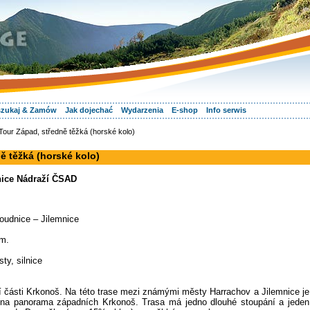
zukaj & Zamów
Jak dojechać
Wydarzenia
E-shop
Info serwis
our Západ, středně těžká (horské kolo)
ě těžká (horské kolo)
nice Nádraží ČSAD
oudnice – Jilemnice
 m.
ty, silnice
 části Krkonoš. Na této trase mezi známými městy Harrachov a Jilemnice je
a panorama západních Krkonoš. Trasa má jedno dlouhé stoupání a jeden