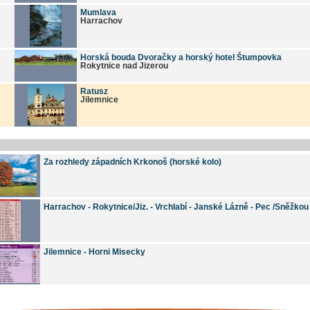
Mumlava
Harrachov
Horská bouda Dvoračky a horský hotel Štumpovka
Rokytnice nad Jizerou
Ratusz
Jilemnice
Za rozhledy západních Krkonoš (horské kolo)
Harrachov - Rokytnice/Jiz. - Vrchlabí - Janské Lázně - Pec /Sněžkou
Jilemnice - Horni Misecky