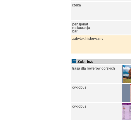
rzeka
pensjonat
restauracja
bar
zabytek historyczny
Zob. też:
trasa dla rowerów górskich
cyklobus
cyklobus