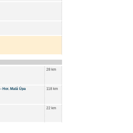
28 km
 - Hor. Malá Úpa
118 km
22 km