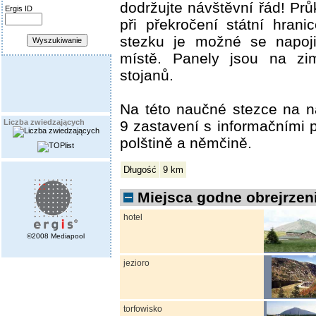
dodržujte návštěvní řád! Prů
Ergis ID
při překročení státní hran
stezku je možné se napoji
místě. Panely jsou na z
stojanů.
Na této naučné stezce na n
9 zastavení s informačními p
Liczba zwiedzających
polštině a němčině.
Długość
9 km
Miejsca godne obrejrzeni
hotel
©2008 Mediapool
jezioro
torfowisko