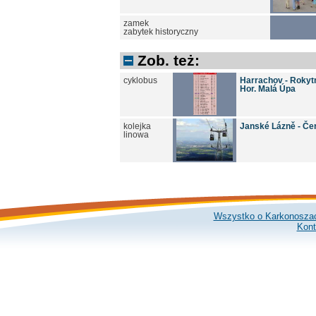
zamek
zabytek historyczny
Zob. też:
cyklobus
Harrachov - Rokytni
Hor. Malá Úpa
kolejka
Janské Lázně - Če
linowa
Wszystko o Karkonosza
Kont