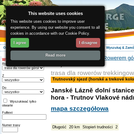
This website uses cookies
This website uses cookies to improve user
experience. By using our website you consent to all
cookies in accordance with our Cookie Policy.
I agree
I disagree
O regionie
Aktywnie
Relaks
Wasz urlop
Zakwaterowanie
Wyszukaj & Zam
Read more
ergis.cz
>
Aktywnie
>
Rowerem gó
Wyszukiwanie:
kolo)
Rodzaj trasy
trasa dla rowerów trekkingo
Z
Trutnovský sjezd (horské a trekové kolo
Do
Janské Lázně dolní stanic
hora - Trutnov Vlakové nád
Wyszukiwać tylko
otwarte
mapa szczegółowa
Fulltext
Numer trasy
Długość
20 km
Stopień trudności
2