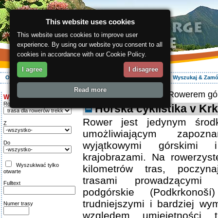
This website uses cookies
This website uses cookies to improve user
experience. By using our website you consent to all
cookies in accordance with our Cookie Policy.
I agree
I disagree
O regionie
Aktywnie
Relaks
Wasz urlop
Zakwaterowanie
Wyszukaj & Zam
Read more
ergis.cz
>
Aktywnie
> Rowerem gó
Wyszukiwanie:
Rodzaj trasy
Horská cyklistika v Kr
Rower jest jedynym środk
Z
umożliwiającym zapoz
Do
wyjątkowymi górskimi i
krajobrazami. Na rowerzyst
Wyszukiwać tylko
kilometrów tras, poczyna
otwarte
trasami prowadzącymi 
Fulltext
podgórskie (Podkrkonoš
trudniejszymi i bardziej w
Numer trasy
względem umiejętności t