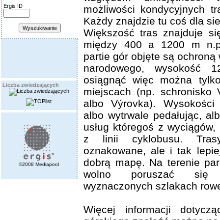
Ergis ID
możliwości kondycyjnych tr
Każdy znajdzie tu coś dla sie
Większość tras znajduje s
między 400 a 1200 m n.p
partie gór objęte są ochron
narodowego, wysokość 1
osiągnąć więc można tylko
Liczba zwiedzających
miejscach (np. schronisko
albo Výrovka). Wysokości
albo wytrwale pedałując, al
usług któregoś z wyciągów, 
z linii cyklobusu. Tra
oznakowane, ale i tak lepi
dobrą mapę. Na terenie pa
©2008 Mediapool
wolno poruszać się
wyznaczonych szlakach row
Więcej informacji dotyczą