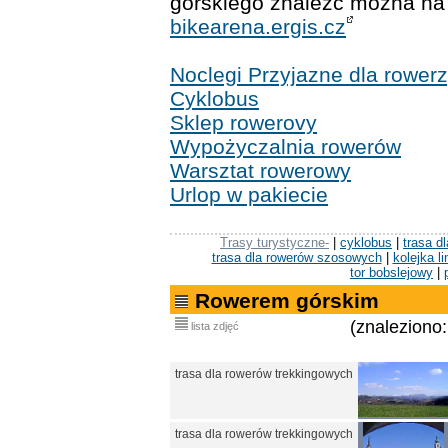
górskiego znaleźć można na
bikearena.ergis.cz
Noclegi Przyjazne dla rower
Cyklobus
Sklep rowerovy
Wypożyczalnia rowerów
Warsztat rowerowy
Urlop w pakiecie
Trasy turystyczne-
|
cyklobus
|
trasa d
trasa dla rowerów szosowych
|
kolejka l
tor bobslejowy
|
Rowerem górskim
(znaleziono:
lista zdjęć
trasa dla rowerów trekkingowych
trasa dla rowerów trekkingowych