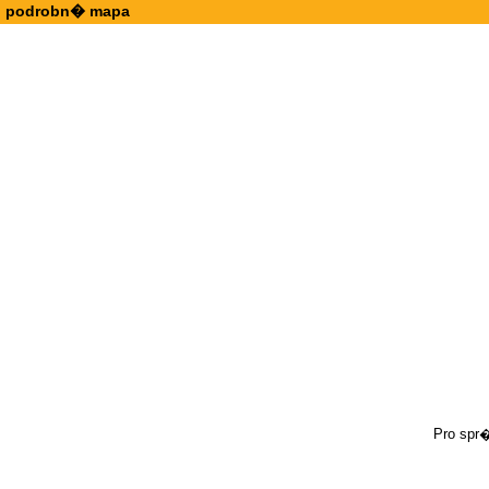
podrobn� mapa
Pro spr