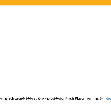
�vn� zobrazen� t�to str�nky je pot�eba:
Flash Player
(ver. min. 6) »
do