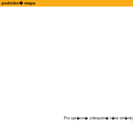
podrobn� mapa
Pro spr�vn� zobrazen� t�to str�nky