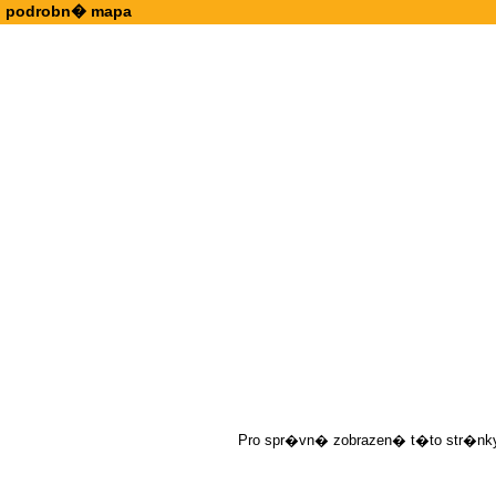
podrobn� mapa
Pro spr�vn� zobrazen� t�to str�nky