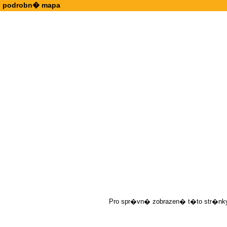
podrobn� mapa
Pro spr�vn� zobrazen� t�to str�nky