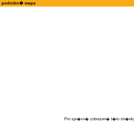
podrobn� mapa
Pro spr�vn� zobrazen� t�to str�nky