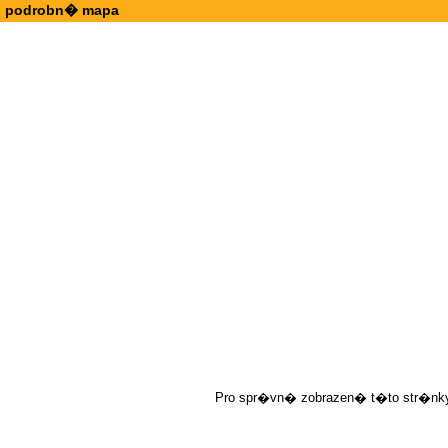
podrobn� mapa
Pro spr�vn� zobrazen� t�to str�nky