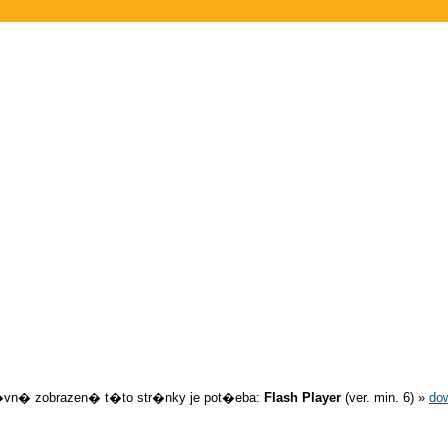
�vn� zobrazen� t�to str�nky je pot�eba:
Flash Player
(ver. min. 6) »
do