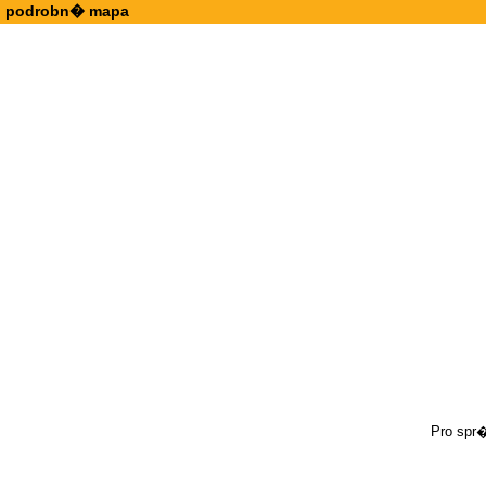
podrobn� mapa
Pro spr