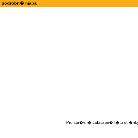
podrobn� mapa
Pro spr�vn� zobrazen� t�to str�nky